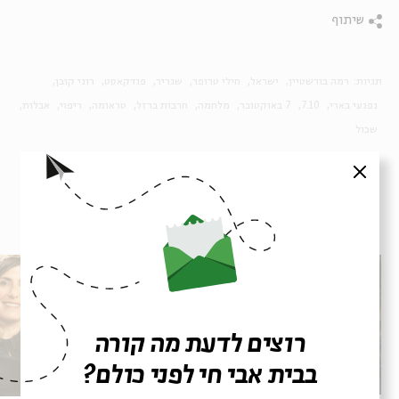
שיתוף
תגיות:
רמה בורשטיין
ישראל
חילי טרופר
שגריר
פודקאסט
רוני קובן
נפגעי בארי
7.10
7 באוקטובר
מלחמה
חרבות ברזל
טראומה
ריפוי
אבלות
שכול
סגור
פרקים נוספים בסדרה
רוצים לדעת מה קורה
בבית אבי חי לפני כולם?