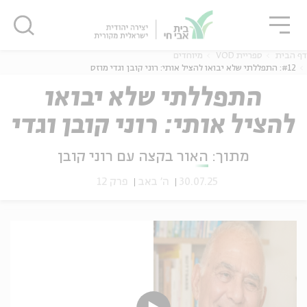
גור
סגור
סגור
דף הבית
ספריית VOD
מיוחדים
#12: התפללתי שלא יבואו להציל אותי: רוני קובן וגדי מוזס
התפללתי שלא יבואו
להציל אותי: רוני קובן וגדי
ה
אנגלית
נוער
מוזס
מתוך:
האור בקצה עם רוני קובן
30.07.25
ה' באב
פרק 12