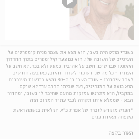
כשגדי מוזס היה בשבי, הוא מצא את עצמו מניח קומפרסים על
העיניים של השובה שלו. הוא גם צעד קילומטרים בתוך החדרון
הקטנטן שבו שוכן, חשב על אהוביו, כמעט ולא בכה, לא חשב על
העתיד - כל מה שנדרש כדי לשרוד. והיום, כארבעה חודשים
לאחר שיחרורו - שורד השבי בן ה-80 נמצא ברגשות מעורבים.
הוא כועס על המנהיגים, ועל שביתו החרב עוד לא שוקם.
במקביל, הוא מתרגש עמוקות מהעם שחיכה לו בשובו, ומהדור
הבא - שממלא אותו תקווה לגבי עתיד המקום הזה
*הפרק מוקדש לזכרה של אפרת כ"ץ, חקלאית בנשמה ואשת
משפחה מאירת פנים
האור בקצה