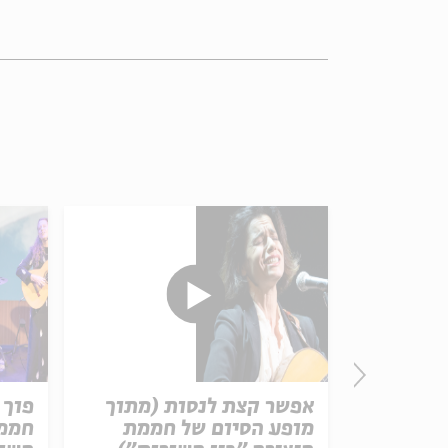
רוני קובן
אפשר קצת לנסות (מתוך
פוך 
מופע הסיום של חממת
חממת