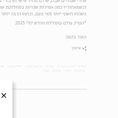
אחרי שנתיים שבהן שילם מחיר אישי וציבורי 
וכשמאחוריו כמה אמירות שנויות במחלוקת שהספ
כשהוא חשוף יותר מאי פעם, וכועס הרבה יותר
*הפרק צולם בתחילת חודש יולי 2025
האור בקצה
שיתוף
תגיות:
רמה בורשטיין
ישראל
חן ארצי סרור
חילי טרופר
שגר
טראומה
ריפוי
אבלות
שכול
סגור