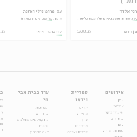
ות")
ני אלדד
עם:
פרופ' נילי ואזנה
ין השורות: מופע הסיום של חממת הלימוד והיצירה בעין הסערה
מתוך:
מלחמה וזיכרון במקרא
ם
וידאו
13.03.25
סדר בוקר
וידאו
3.25
אירועים
ספריית
עוד בבית אבי
כל
וידאו
חי
עיון
צר
אנגלית
או
ילדים
תערוכות
שיעורי בוקר
הצ
מוזיקה
מיוחדים
מיוחדים
תנ
עיון
פודקאסטים מומלצים
פר
נוער
מיוחדים
כתבות
חנ
ספרות ושירה
ספרות ושירה
קצה הקרחון