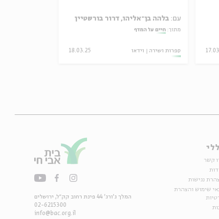
עם:
בלהה בן־אליהו, דרור בורשטיין
עם:
פרופ' נילי 
מתוך:
חיים על המדף
מתוך:
מלחמה וזיכר
17.0
ספרות ושירה
וידאו
18.03.25
סדר בוקר
וידאו
לי
ו קשר
דות
הרת נגישות
אי שימוש והצהרת
המלך ג'ורג' 44 פינת רחוב קק״ל, ירושלים
טיות
02-6215300
ות
info@bac.org.il