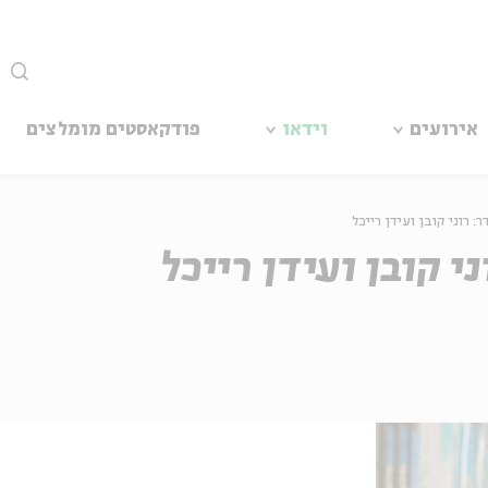
סגור
אירועים
וידאו
פודקאסטים מומלצים
י קובן ועידן רייכל