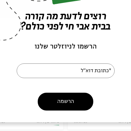
פרקים נוספים בסדרה
רוצים לדעת מה קורה
בבית אבי חי לפני כולם?
הרשמו לניוזלטר שלנו
*כתובת דוא"ל
לתי שלא יבואו להציל
מהפכת התמימות: רוני
: רוני קובן וגדי מוזס
קובן ורמה בורשטיין-שי
אור בקצה עם רוני קובן
מתוך:
האור בקצה עם רוני קובן
הרשמה
ם
וידאו
30.07.25
מיוחדים
וידאו
6.25