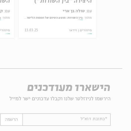
היצירה "בין השורות")
השור
עם:
טולה בן ארי
עם:
קר
מתוך:
בין השורות: מופע הסיום של חממת הלימוד והיצירה בעין הסערה
מתוך:
ב
30.11.25
מיוחדים
וידאו
13.03.25
מיוחדי
הישארו מעודכנים
הירשמו לניוזלטר שלנו וקבלו עדכונים ישר למייל
*כתובת דוא"ל
הרשמה