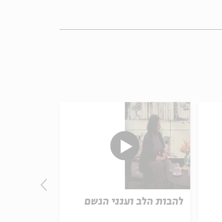
להבות הלב וענני הגשם
אחאב מול 