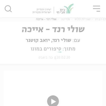
גור
סגור
סגור
דף הבית
ספריית VOD
מוזיקה
שולי רנד - אייכה
שולי רנד - אייכה
עם:
שולי רנד, יואב קוטנר
ה
אנגלית
נוער
מתוך:
סיפורים במונו
20.02.20
כה בשבט