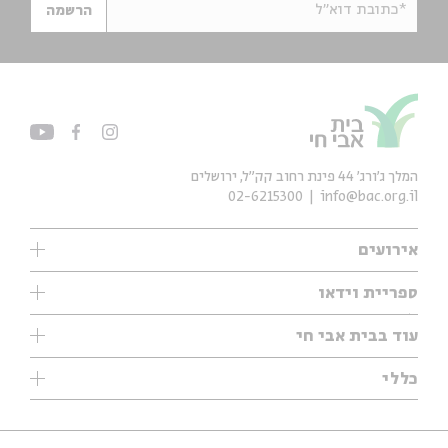
*כתובת דוא"ל
הרשמה
המלך ג'ורג' 44 פינת רחוב קק״ל, ירושלים
02-6215300
info@bac.org.il
אירועים
עיון
ספריית וידאו
אנגלית
ילדים
שיעורי בוקר
עוד בבית אבי חי
מוזיקה
מיוחדים
תערוכות
עיון
כללי
נוער
מיוחדים
מיוחדים
צרו קשר
ספרות ושירה
פודקאסטים מומלצים
ספרות ושירה
אודות
סדרות
כתבות