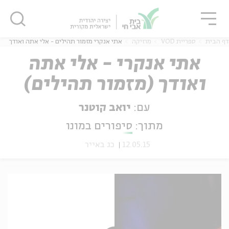
גור
סגור
סגור
דף הבית
ספריית VOD
מוזיקה
אתי אנקרי מזמור תהילים - אלי אתה ואודך
אתי אנקרי - אלי אתה
ואודך (מזמור תהילים)
ה
אנגלית
נוער
עם:
יואב קוטנר
מתוך:
סיפורים במונו
12.05.15
כג באייר