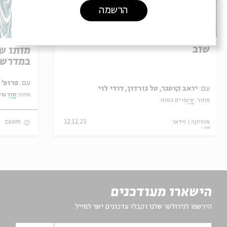
הרשמה
שוב
מותו ש
במדרש 
עם:
פרופ' אביגדור שנאן
עם:
יואב קוטנר, טל גורדון, דודי לוי
מתוך:
סדר בו
מתוך:
סיפורים במונו
מוזיקה
וידאו
12.12.23
zoom
הישארו מעודכנים
הירשמו לניוזלטר שלנו וקבלו עדכונים ישר למייל