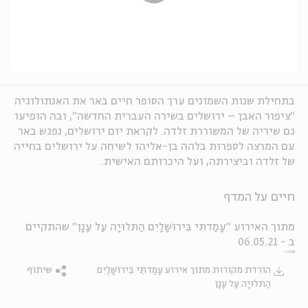
בתחילת שנות השמונים ערך הסופר חיים באר את האנתולוגיה
"ציפור האבן – ירושלים בשירה העברית החדשה", ובה הופיעו
גם שיריה של המשוררת זלדה. לקראת יום ירושלים, נפגש באר
עם המרצה לספרות בלהה בן-אליהו לשיחה על ירושלים בחייה
של זלדה וביצירתה, ועל היכרותם האישית.
חיים על המדף
מתוך האירוע "עָמַדתִּי בִּירוּשָׁלַיִם הַתּלוּיָה עַל עָנָן" שהתקיים
ב - 06.05.21
הורדת מקורות מתוך אירוע עָמַדתִּי בִּירוּשָׁלַיִם
שיתוף
הַתּלוּיָה עַל עָנָן