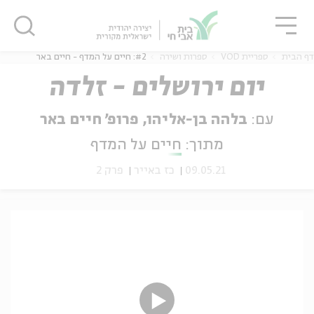
גור
סגור
סגור
דף הבית
ספריית VOD
ספרות ושירה
#2: חיים על המדף - חיים באר
יום ירושלים - זלדה
עם:
בלהה בן-אליהו, פרופ' חיים באר
ה
אנגלית
נוער
מתוך:
חיים על המדף
09.05.21
כז באייר
פרק 2