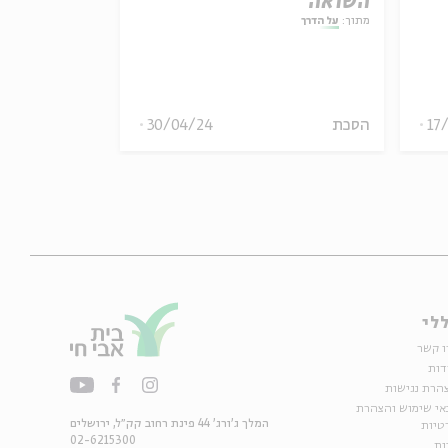
השואה
מתוך:
על הדרך
17
הסכת
30/04/24
מיוחדים
וידאו
לי
ו קשר
דות
הרת נגישות
אי שימוש והצהרת
המלך ג'ורג' 44 פינת רחוב קק״ל, ירושלים
טיות
02-6215300
ות