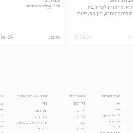
ות לחג
המוזר
מתוך:
מפלגת המחשבות
וא הזדמנות לנדוד בין
וריה למיתוס, בין המציאות
ות נפשית
ט
17.04.24
הסכת
/04/24
אירועים
ספריית
עוד בבית אבי
כל
וידאו
חי
עיון
צר
אנגלית
או
ילדים
תערוכות
שיעורי בוקר
הצ
מוזיקה
מיוחדים
מיוחדים
תנ
עיון
פודקאסטים מומלצים
פר
נוער
מיוחדים
כתבות
חנ