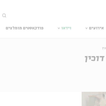
סגור
אירועים
וידאו
פודקאסטים מומלצים
כין
דוכין