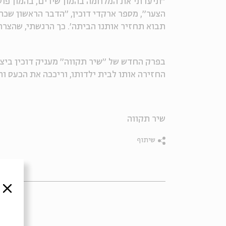
״תיעדתי את המלחמה בהמון שירים, בהמון פוסטי
הצער״, מספר ארקדי דוכין, ״הדבר הראשון שכ
תבוא תחזיר אותנו הביתה׳. כך הרגשתי, שהצרה 
בפרק החדש של ״שיר תקווה״ מעניק דוכין ביצו
החזירה אותו לבית ילדותו, וריככה את הכעס וה
שיר תקווה
שיתוף
סגור