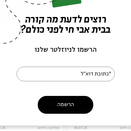
פרקים נוספים בסדרה
רוצים לדעת מה קורה
בבית אבי חי לפני כולם?
הרשמו לניוזלטר שלנו
*כתובת דוא"ל
תקווה | תחזרי: דודי
איש בלי נצח: עלמה זהר
וד
מתוך:
שיר תקווה
יר תקווה
הרשמה
וידאו
04.07.24
מוזיקה
וידאו
5.24