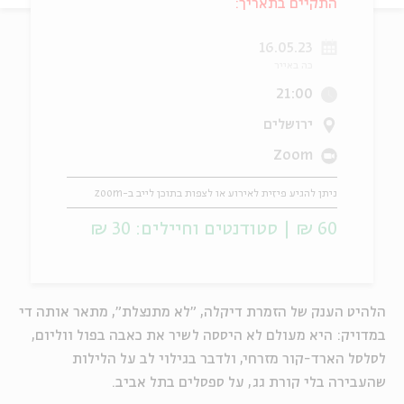
התקיים בתאריך:
ה
אנגלית
מיוחדי
16.05.23
כה באייר
21:00
ירושלים
Zoom
ניתן להגיע פיזית לאירוע או לצפות בתוכן לייב ב-zoom
60 ₪ | סטודנטים וחיילים: 30 ₪
הלהיט הענק של הזמרת דיקלה, "לא מתנצלת", מתאר אותה די
במדויק: היא מעולם לא היססה לשיר את כאבה בפול ווליום,
לסלסל הארד-קור מזרחי, ולדבר בגילוי לב על הלילות
שהעבירה בלי קורת גג, על ספסלים בתל אביב.