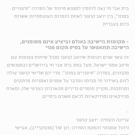
בית אבי חי גאה להזמין למפגש מיוחד של הסדרה "סיפורים
במונו", בין יואב קוטנר לאחת הזמרות העוצמתיות ששרות
כיום בעברית.
- מקומות הישיבה באולם וביציע אינם מסומנים,
הישיבה תתאפשר על בסיס מקום פנוי
זה עשר שנים רצופות שיואב קוטנר מנהל שיחות צפופות עם
מיטב אמני ישראל, מעל במת בית אבי חי בירושלים ובמפגשים
מקוונים, בסדרה "סיפורים במונו". מדי יום שלישי קוטנר עולה
לזום בשידור חי מביתו ומדבר על אמנים ואמניות מרתקים
ומרתקות, מקרין חומרים נדירים מהארכיון הפרטי שלו, ומארח
מוזיקאים ומוזיקאיות לג׳אם סשנים ביתיים.
-
עריכה והנחיה: יואב קוטנר
ניהול אמנותי והפקת הסדרה: רנן סול (מונוקרייב), אבישי