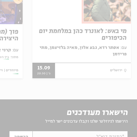
מי באש: לאונרד כהן במלחמת יום
פוך (מ
הכיפורים
היצירה 
עם:
אסתר רדא, גבע אלון, מאיה בלזיצמן, מתי
עם:
קרני 
פרידמן
מתוך:
בין השו
15.09
מיוחדים
וי
ירושלים
ג' | 20:30
הישארו מעודכנים
הירשמו לניוזלטר שלנו וקבלו עדכונים ישר למייל
*כתובת דוא"ל