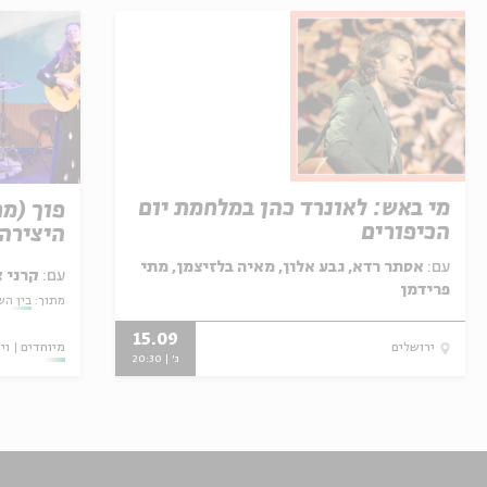
מי באש: לאונרד כהן במלחמת יום
פוך (מ
הכיפורים
היצירה 
עם:
אסתר רדא, גבע אלון, מאיה בלזיצמן, מתי
עם:
קרני 
פרידמן
מתוך:
בין השו
15.09
מיוחדים
וי
ירושלים
ג' | 20:30