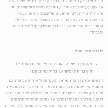
ורביד פלוטניק ("ממה אתה בורח"), זכתה בתואר שיר השנה
של אקו"ם ("הולכת איתך"), ושילבה בשיריה סימפולים של
מרטין לותר קינג לצד ציטוטים של סבתהּ מתימן. עכשיו
האישה והתופעה מגיעה להופעה ומפגש מיוחד עם יואב
קוטנר בבית אבי חי, על כל הדרך מגוש קטיף ל"רוקדים עם
כוכבים".
צילום: תום עמוס
מקומות הישיבה באולם וביציע אינם מסומנים,
הישיבה תתאפשר על בסיס מקום פנוי
זה עשר שנים רצופות שיואב קוטנר מנהל שיחות צפופות עם
מיטב אמני ישראל, מעל במת בית אבי חי בירושלים ובמפגשים
מקוונים, בסדרה "סיפורים במונו". מדי יום שלישי קוטנר עולה
לזום בשידור חי מביתו ומדבר על אמנים ואמניות מרתקים
ומרתקות, מקרין חומרים נדירים מהארכיון הפרטי שלו, ומארח