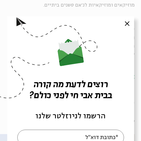
מוזיקאים ומוזיקאיות לג׳אם סשנים ביתיים.
-
סגור
עריכה והנחיה: יואב קוטנר
ניהול אמנותי והפקת הסדרה: רנן סול (מונוקרייב), אבישי
חורי, שיר שרוני
טכנאי השידור בזום: ניר לייסט
שיתוף
הוספה ליומן
הרשמה לאירועים דומים
רוצים לדעת מה קורה
בבית אבי חי לפני כולם?
תגיות:
סיפורים במונו
יואב קוטנר
מוזיקה
הרשמו לניוזלטר שלנו
אירועים נוספים בסדרה
*כתובת דוא"ל