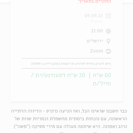
התקיים בתאריך:
ה
אנגלית
מיוחדי
05.09.23
יט באלול
21:00
ירושלים
Zoom
ניתן להגיע פיזית לאירוע או לצפות בתוכן לייב ב-zoom
60 ש״ח | 30 ש״ח לסטודנט/ית /
חייל/ת
כבר חשבנו שראינו הכל, ואז הגיעה נרקיס - הדיווה הדתייה
הראשונה, עם נוכחות בימתית מחשמלת וכמויות שוות של
גרוב ואמונה. היא שיתפה פעולה עם מירי מסיקה ("משה")