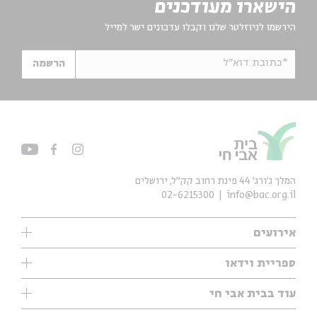
הישארו מעודכנים
הירשמו לניוזלטר שלנו וקבלו עדכונים ישר למייל
*כתובת דוא"ל
הרשמה
המלך ג'ורג' 44 פינת רחוב קק״ל, ירושלים
02-6215300
info@bac.org.il
אירועים
עיון
ספריית וידאו
אנגלית
ילדים
שיעורי בוקר
עוד בבית אבי חי
מוזיקה
מיוחדים
תערוכות