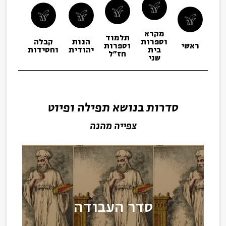
מקרא
תלמוד
וספרות
הגות
קבלה
תפיל
ראשי
וספרות
בית
יהודית
וחסידות
ופיו
חז"ל
שני
סדרות בנושא תפילה ופיוט
צפייה מהנה
סדר העבודה