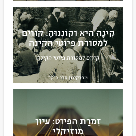
קִינָה הִיא וְקוֹנְנוּהָ: קווים
למסורת פיוטי הקינה
קווים למסורת פיוטי הקינה
5 פרקים
סדר בוקר
זִמרַת הפיוט: עיון
מוזיקלי