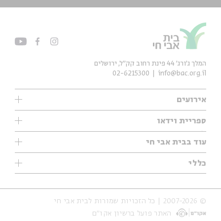
המלך ג'ורג' 44 פינת רחוב קק״ל, ירושלים
02-6215300
info@bac.org.il
אירועים
עיון
ספריית וידאו
אנגלית
ילדים
שיעורי בוקר
עוד בבית אבי חי
מוזיקה
מיוחדים
תערוכות
עיון
כללי
נוער
מיוחדים
מיוחדים
צרו קשר
ספרות ושירה
פודקאסטים מומלצים
ספרות ושירה
אודות
סדרות
כתבות
© 2007-2026 | כל הזכויות שמורות לבית אבי חי
הצהרת נגישות
אירועי עבר
קצה הקרחון
האתר פועל ברשיון אקו״ם
תנאי שימוש והצהרת פרטיות
אירועים בירושלים
על הדרך