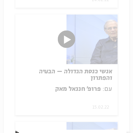
אנשי כנסת הגדולה – הבעיה
והפתרון
עם:
פרופ' חננאל מאק
15.02.22