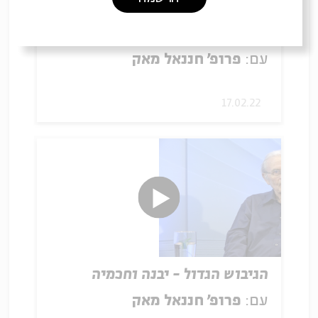
תפילתה של כת מדבר יהודה
עם:
פרופ' חננאל מאק
17.02.22
הגיבוש הגדול - יבנה וחכמיה
עם:
פרופ' חננאל מאק