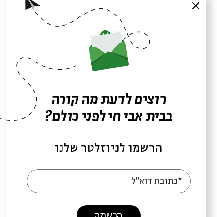
סגור
התפילה ובית המקדש
עם:
פרופ' חננאל מאק
רוצים לדעת מה קורה
בבית אבי חי לפני כולם?
16.02.22
הרשמו לניוזלטר שלנו
*כתובת דוא"ל
הרשמה