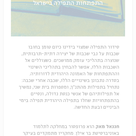
התפתחות התפילה בישראל
סידור התפילה שמצוי בידינו כיום טומן בחובו
שכבות על גבי שכבות של יצירה דתית-תרבותית,
שנוצרה בתהליכי עומק ממושכים. כשצוללים אל
השכבות הללו, אפשר להבחין בתהליכי השינוי
וההתפתחות של האמונה היהודית לדורותיה.
בסדרה נתבונן בשינויים הללו, שכבה אחרי שכבה:
נתחיל בתפילות מהתנ"ך, ומספרות בית שני, נמשיך
אל תפילותיהם של אנשי כנסת גדולה, ונסיים
בהתפתחויות שחלו בתפילה היהודית תפילה בימי
הביניים ובעת החדשה.
חננאל מאק
הוא פרופסור במחלקה לתלמוד
באוניברסיטת בר אילן. מחקריו מתמקדים בעיקר