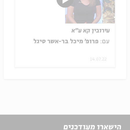
עירובין קא ע"א
עם:
פרופ' מיכל בר-אשר סיגל
14.07.22
הישארו מעודכנים