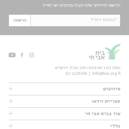
הירשמו לניוזלטר שלנו וקבלו עדכונים ישר למייל
*כתובת דוא"ל
הרשמה
המלך ג'ורג' 44 פינת רחוב קק״ל, ירושלים
02-6215300
info@bac.org.il
אירועים
עיון
ספריית וידאו
אנגלית
ילדים
שיעורי בוקר
עוד בבית אבי חי
מוזיקה
מיוחדים
תערוכות
עיון
כללי
נוער
מיוחדים