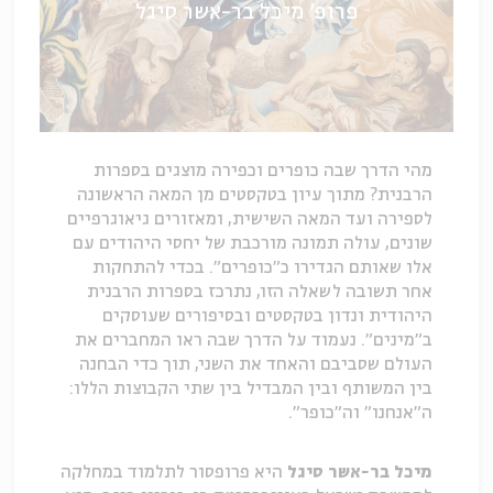
פרופ' מיכל בר-אשר סיגל
מהי הדרך שבה כופרים וכפירה מוצגים בספרות
הרבנית? מתוך עיון בטקסטים מן המאה הראשונה
לספירה ועד המאה השישית, ומאזורים גיאוגרפיים
שונים, עולה תמונה מורכבת של יחסי היהודים עם
אלו שאותם הגדירו כ"כופרים". בכדי להתחקות
אחר תשובה לשאלה הזו, נתרכז בספרות הרבנית
היהודית ונדון בטקסטים ובסיפורים שעוסקים
ב"מינים". נעמוד על הדרך שבה ראו המחברים את
העולם שסביבם והאחד את השני, תוך כדי הבחנה
בין המשותף ובין המבדיל בין שתי הקבוצות הללו:
ה"אנחנו" וה"כופר".
מיכל בר-אשר סיגל
היא פרופסור לתלמוד במחלקה