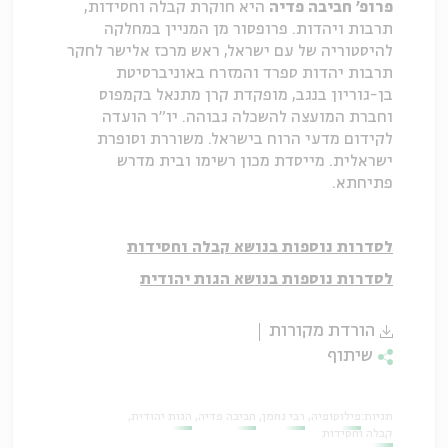
פרופ' חביבה פדיה
היא חוקרת קבלה וחסידות,
תרבות ויהדות. פרופסור מן המניין במחלקה
להיסטוריה של עם ישראל, ראש מרכז אלישר לחקר
תרבות יהדות ספרד והמזרח באוניברסיטת
בן-גוריון בנגב, מופקדת קרן מתנאל בקמפוס
וחברת המועצה להשכלה גבוהה. יו"ר הועדה
לקידום מדעי הרוח בישראל. משוררת וסופרת
ישראלית. מייסדת מכון רשימו ובית מדרש
פתיחתא.
לסדרות נוספות בנושא קבלה וחסידות
לסדרות נוספות בנושא הגות יהודית
הורדת מקורות
שיתוף
תגיות:
פילוסופיה
רבי נחמן
חביבה פדיה
הגות יהודית
קבלה וחסידות