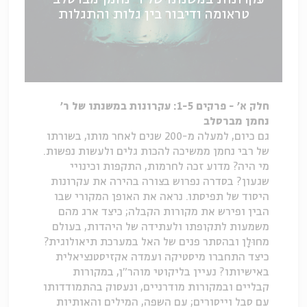
טראומה ודיבור בין גלות והתגלות
חלק א' - פרקים 1-5: עקרונות במשנתו של ר'
נחמן מברסלב
גם כיום, למעלה מ-200 שנים לאחר מותו, בשורתו
של רבי נחמן ממשיכה להכות גלים ולעשות נפשות.
מי היה? מדוע זכה לחרמות, התקפות וכינויי
שגעון? בסדרה נפרוש בצורה בהירה את עקרונות
היסוד של תפיסתו. נראה את האופן המקורי שבו
הבין ופירש את מקורות הקבלה; כיצד ארג מהם
משמעות לתקופתו ולעתידה של היהדות, בעולם
מחוּלָן ובהסתר פנים של האל במערכת תיאולוגית?
כיצד התחברו מיסטיקה ועמדה אקזיסטנציאלית
באישיותו? נעיין בליקוטי מוהר"ן, במקורות
קבליים ובמקורות מודרניים, ונעסוק בהתמודדותו
עם סבל וייסורים; עם השפה, המילים והאותיות