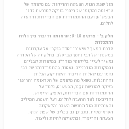
מול שפת הגוף, הצעקה והריקוד; עם מקומה של
טראומה ומקומו של ריפוי בזיקה למורשת זקנו
הבעש"ט; ועם ההתמודדות עם הבדידות וההעזה
לחלום.
חלק ב' - פרקים 6-10: טראומה ודיבור בין גלות
והתגלות
סדרת המשך לשיעורי ״סדר בוקר״ על עקרונות
במשנתו של רבי נחמן מברסלב. בחלק זה של הסדרה
נמשיך לעיין בליקוטי מוהר"ן, במקורות קבליים
ובמקורות מודרניים. נעסוק בהתמודדותו של רבי
נחמן עם שאלות הדיבור והשתיקה, הגלות
וההתגלות. נשאל מה מקומם של הטראומה והריפוי
בזיקה למורשת זקֵנו, הבעש"ט; נלמד על
ההתמודדות עם הבדידות, הספק, הייאוש,
והדיכאון לצד ההעזה לחלום, ועל השפה, המילים
והאותיות מול תחושת השבר והלאקונה
הטראומטית. נתבונן גם בכלים של שפת הגוף,
הצעקה והריקוד, ובתשוקה לחיות וליצור.