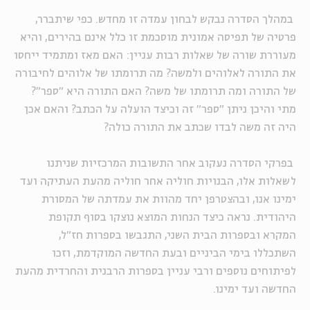
במהלך הסדרה נבקש לבחון עמדה זו מחדש. כפי שיתברר,
פרטיה של תפיסה אמונית מוסכמת זו כלל אינם בהירים, והיא
מעוררת שורה של שאלות רבות עניין: האם מאז ומתמיד ייחסו
את התורה לאלוהים ולמשה? מה תרומתו של אלוהים לחיבורה
של התורה ומה תרומתו של משה? האם התורה היא "ספר"?
מתי והיכן ניתן "ספר" זה וכיצד הועלה על הכתב? והאם אכן
היה זה משה לבדו שכתב את התורה כולה?
בפרקי הסדרה נעקוב אחר התשובות המרכזיות שניתנו
לשאלות אלו, הבנויות חוליה אחר חוליה מהעת העתיקה ועד
ימינו אנו, ובהצטרפן יחד מהוות את עמדתה של המסורת
היהודית. נראה כיצד הנחות המוצא נוצקו בסוף תקופת
המקרא ובספרות הבית השני, התגבשו בספרות חז"ל,
השתכללו בימי הביניים ובעת החדשה המוקדמת, וזכו
לפיתוחים נוספים ורבי עניין בספרות הרבנית והחרדית מהעת
החדשה ועד ימינו.