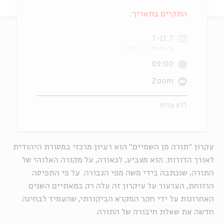
התקיים בתאריך:
ה
אנגלית
מיוחדי
7-11.7
א' בתמוז
ה' בתמוז
09:00
Zoom
ללא עלות
עקרון "תורה מן השמיים" הוא רעיון מרכזי במסורת היהודית
לאורך הדורות. הוא מצביע, לכאורה, על מקורה האלוהי של
התורה, שנכתבה בידי משה מפי הגבורה. על פי התפיסה
הרווחת, הערעור על עיקרון זה עלה רק במאתיים השנים
האחרונות על ידי חקר המקרא הביקורתי, שהעמיד לבחינה
חדשה את שאלת חיבורה של התורה.