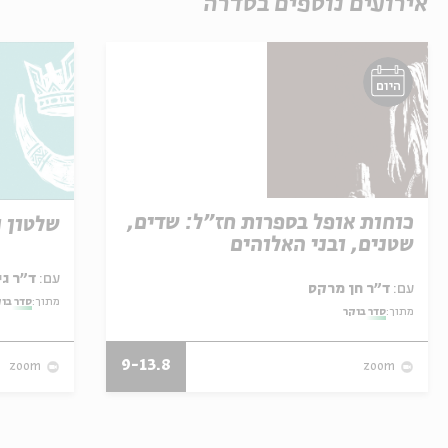
אירועים נוספים בסדרה
היום
כוחות אופל בספרות חז"ל: שדים,
שלטון ו
שטנים, ובני האלוהים
עם:
ד"ר גילי זיוון
עם:
ד"ר חן מרקס
מתוך:
סדר בו
מתוך:
סדר בוקר
9-13.8
zoom
zoom