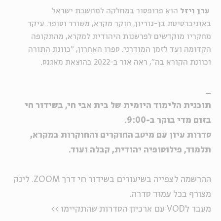
ערן ויזל
הוא פרופסור במחלקה למחשבת ישראל
באוניברסיטת בן-גוריון, חוקר מקרא, משורר וסופר. עיקר
מחקריו מוקדשים לפרשנות היהודית למקרא, מהתקופה
הקדומה ועד לזמן המודרני. ספרו האחרון, "כוונת התורה
וכוונת הקורא בה", ראה אור ב-2022 בהוצאת מאגנס.
_
תוכנית הלימוד היומית של בית אבי חי, בשידור חי
בזום מדי בוקר ב-9:00.
סדרות עיון עם מיטב החוקרים והחוקרות במקרא,
תלמוד, פילוסופיה יהודית, קבלה ועוד.
ההרשמה לצפייה בשיעורים בשידור חי דרך ZOOM. לינק
מצורף בכל עמוד סדרה.
מעבר לVOD עם ארכיון הסדרות שהתקיימו >>