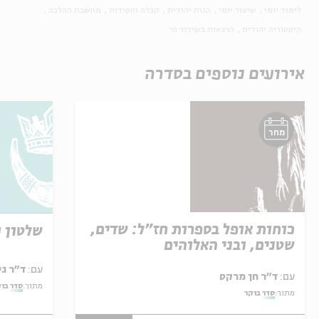
לימוד יומי
שיעור יומי
הגות יהודית
קבלה וחסידות
מחשבת ההלכה
היסטוריה יהודית
הרצאות בשידור חי
אירועים נוספים בסדרה
מחר
כוחות אופל בספרות חז"ל: שדים,
שלטון ו
שטנים, ובני האלוהים
עם:
ד"ר גילי זיוון
עם:
ד"ר חן מרקס
מתוך:
סדר בו
מתוך:
סדר בוקר