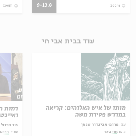
9-13.8
zoom
zoom
עוד בבית אבי חי
מותו של איש האלוהים: קריאה
דמות ה
במדרש פטירת משה
ואיינשט
עם:
פרופ' אביגדור שנאן
עם:
פרופ' 
מתוך:
סדר בוקר
מתוך:
הממשק 