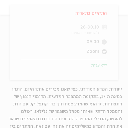
ה
אנגלית
מיוחדי
התקיים בתאריך:
26-30.10
ד' בחשון
ח' בחשון
09:00
Zoom
ללא עלות
יסודות המדע המודרני, כפי שאנו מכירים אותו היום, הונחו
במאה ה־17, בתקופת המהפכה המדעית. הדימוי הנפוץ של
התפתחות זו הוא שהמדע צמח תוך כדי קונפליקט עם הדת
והממסד הדתי, שאותו מסמל משפטו של גלילאו. ואולם
למעשה, מובילי המהפכה המדעית היו ברובם מאמינים שראו
את הדת והמדע כמשלימים זה את זה. עם זאת, המתחים בין