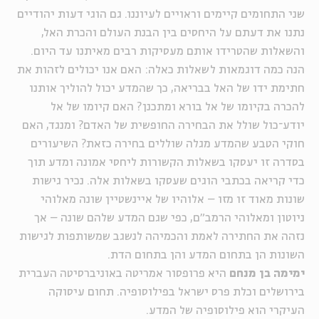
שני התחומים קיימים וראויים לעיוננו. גם הוגי דעות יהודיים
נתנו את דעתם על היחסים בין הבנת העולם והכרת האל,
והשאלות שהטרידו אותם מעסיקות רבים מאיתנו עד היום.
הנה כמה דוגמאות לשאלות כאלה: האם אנו יכולים לזהות את
חתימת ידו של האל בבריאה, כך שהמדע יכול להוליך אותנו
להכרה בקיומו של אל בורא ומתכנן? האם קיומו של אל
יודע־כול שולל את הבחירה החופשית של האדם? ומנגד, האם
חוקי הטבע שהמדע מגלה שוללים בחירה כזאת? השיעורים
בסדרה זו יעסקו בשאלות הקשורות ליחסי אמונה ומדע תוך
כדי קריאה בכתבי הוגים שעסקו בשאלות אלה. נכיר גישות
שונות מאוד זו מזו – אלוהיו של איינשטיין שונה מאלוהי
ניוטון ומאלוהי הרמב"ם, כפי שגם המדע שלהם שונה – אך
נזהה את החתירה לאמת והכמיהה לנשגב שמשותפות לגישות
השונות הן בתחום המדע והן בתחום הדת.
ימימה בן מנחם
היא פרופסור אמריטה באוניברסיטה העברית
בירושלים וכלת פרס ישראל בפילוסופיה. תחום עיסוקה
העיקרי הוא פילוסופיה של המדע.