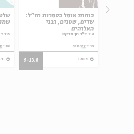
חים
כוחות אופל בספרות חז"ל:
שלטו
שדים, שטנים, ובני
שמו
האלוהים
עם:
ד"ר חן מרקס
עם:
ד"ר גילי זיוון
מתוך:
סדר בוקר
מתוך:
סד
om
zoom
9-13.8
29.3-7.4