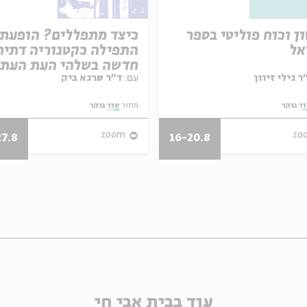
ן וכוח פוליטי בספר
כיצד מתפללים? הופעת
אל
התפילה כקטגוריה דתית
חדשה בשלהי העת העת
עם:
ד"ר שרגא ביק
ר בוקר
מתוך:
סדר בוקר
zoom
zo
27.8
16-20.8
עוד בבית אבי חי