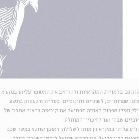
סוק גם בדמויות המקראיות ולהרחיב את המסופר עליהן במקרא
נים: ספרותיים, לשוניים וחינוכיים. בסדרה זו נעסוק בתשע
לי, ואילו ספרות האגדה מפתיעה את קוראיה בהצגה אחרת של
ביים שבהן ועד לזיכויין המוחלט.
רע עליהן במקרא דן אותו לשלילה: ראובן שחטא כאשר שכב
תוארים כבני בליעל, בני הנביא שמואל לוקחי השוחד, המלך