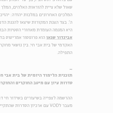
שאול שלא ציית להוראות האלהים, המלך י
המלכים האחרונים במלכות יהודה: יהויכ
ה'. בצד הצגת המקורות שיצאו להגנת הדמ
היא המגמה העומדת מאחורי הסטיות הבולט
אביגדור שנאן
הוא פרופסור אמריטוס בחו
האקדמי של בית אבי חי. בין נושאי מחקר
התפילה.
_
תוכנית הלימוד היומית של בית אבי חי, בש
סדרות עיון עם מיטב החוקרים והחוקרו
ההרשמה לצפייה בשיעורים בשידור חי דרך ZOOM. לינק מצורף בכל עמוד ס
מעבר לVOD עם ארכיון הסדרות שהתקיימו >>