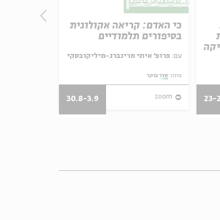
כי האדם: קריאה אקולוגית
מותו של א
בסיפורים תלמודיים
קריאה במד
יקה
עם:
פרופ' איתי מרינברג-מיליקובסקי
עם:
פרופ' אביגדור שנאן
מתוך:
סדר בוקר
מתוך:
סדר בוקר
zoom
zoom
30.8-3.9
23-