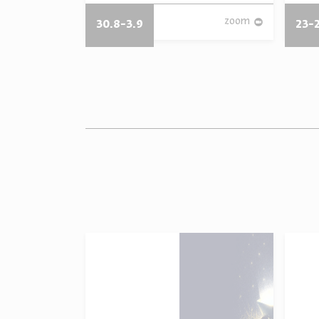
zoom
zoom
30.8-3.9
23-