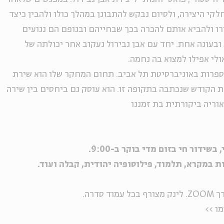
י היצירה, ולסיום נבקש להתבונן במהלך כולו ולהבין כיצד
רו ולהביא אותם להכרה בכך שבחייהם ובגופם הם נגועים
בעונה אחת. יחד עם אבן גבירול נעקוב אחר יכולתה של
לי אפילו למצוא בה נחמה.
ספרות באוניברסיטת תל אביב. תחום המחקר שלו הוא שירת
ת הקודש שנכתבה בתקופה זו. הוא עוסק גם ביחסים בין שירה
אוריה ביקורתית בת זמננו
ידור חי בזום מדי בוקר ב-9:00.
ת במקרא, תלמוד, פילוסופיה יהודית, קבלה ועוד.
דרה.