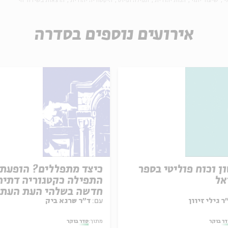
י
שיעור יומי
הגות יהודית
תפילה ופיוט
היסטוריה יהודית
הרצאות בשידור חי
אירועים נוספים בסדרה
ן וכוח פוליטי בספר
כיצד מתפללים? הופעת
אל
התפילה כקטגוריה דתית
חדשה בשלהי העת העת
עם:
ד"ר שרגא ביק
ר בוקר
מתוך:
סדר בוקר