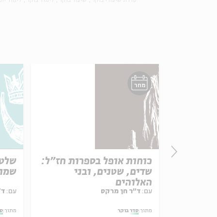
סדרת שיעורי בוקר
שיעור בוקר
לימוד בוקר
לימוד יומ
מחר
חים
כוחות אופל בספרות חז"ל:
שלטו
שדים, שטנים, ובני
שמו
האלוהים
עם:
ד"ר חן מרקס
עם:
ד"ר גילי זיוון
מתוך:
סדר בוקר
מתוך:
סד