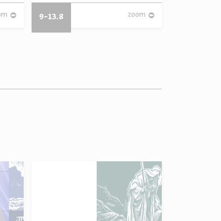
om
zoom
9-13.8
29.3-7.4