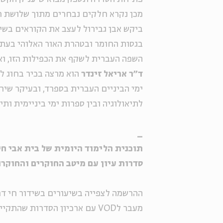
מכן נקרא חלקים נבחרים מתוך שלושת חלק
ביקש אבן גבירול לעצב את הקוראים בשי
בגסות החומר ובטהרת האור האלוהי בעת ו
השפה העברית לשקף את הכפילות הזו, ואו
ד״ר אריאל זינדר
הוא מרצה בכיר בחוג ל
ימי הביניים העברית בספרד, ובעיקר שיר
לתיאולוגיה ובין ספרות ימי ביניימית ותי
_
תוכנית הלימוד היומית של בית אבי חי, בש
סדרות עיון עם מיטב החוקרים והחוקרו
ההרשמה לצפייה בשיעורים בשידור חי דרך ZOOM. לינק מצורף בכל עמוד ס
מעבר לVOD עם ארכיון הסדרות שהתקיימו >>