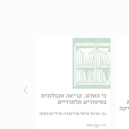
כי האדם: קריאה אקולוגית
מותו של א
בסיפורים תלמודיים
קריאה במד
יקה
עם:
פרופ' איתי מרינברג-מיליקובסקי
עם:
פרופ' אביגדור שנאן
מתוך:
סדר בוקר
מתוך:
סדר בוקר