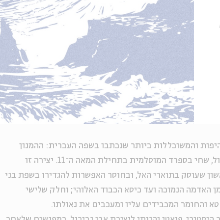
יפות והמשוכללות ביותר שנכתבו בשפה העברית: ההמנון
הפילוסופי "כתר מלכות" שכתב אבן גבירול, שחי בספרד המוסלמית בתחילת המאה ה־11. יצירה זו
ן שעוסק בתוארי האל, ובחוסר האפשרות להגדירו בשפת בני
ן האדמה הנמוכה ועד כיסא הכבוד האלוהי; וחלק שלישי
א והחומר המכבידים עליו ומעכבים את גאולתו.
יסטורי, פואטי והגותי ליצירת אבן גבירול. במפגשים שלאחר