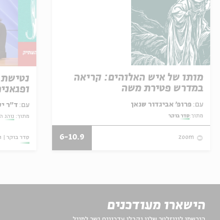
מותו של איש האלוהים: קריאה
נטישת 
במדרש פטירת משה
ופגאני
עם:
פרופ' אביגדור שנאן
עם:
ד"ר י
מתוך:
סדר בוקר
מתוך:
נוהג ה
6-10.9
סדר בוקר
ו
zoom
הישארו מעודכנים
הירשמו לניוזלטר שלנו וקבלו עדכונים ישר למייל