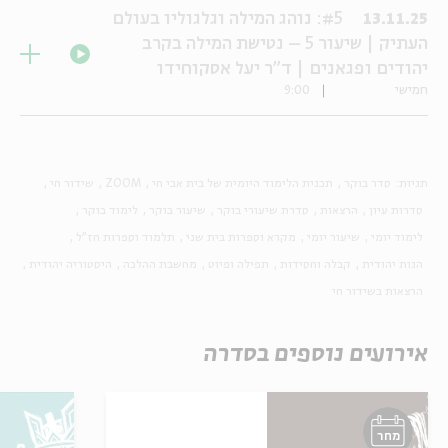
#5: נוהג המילה וגלגוליו בעולם
13.11.25
העתיק | שיעור 5 – נטישת המילה בקרב
יהודים ופגאנים | ד"ר יעל אסקוחידו
חמישי
9:00
תגיות:
סדר בוקר
תכנית הלימוד היומית של בית אבי חי
ZOOM
שידור חי
סדרות עיון
הרצאות
סדרת שיעורי בוקר
שיעור בוקר
לימוד בוקר
לימוד יומי
שיעור יומי
מקרא וספרות בית שני
תלמוד וספרות חז"ל
הגות יהודית
קבלה וחסידות
תפילה ופיוט
מחשבת ההלכה
היסטוריה יהודית
הרצאות בשידור חי
אירועים נוספים בסדרה
מחר