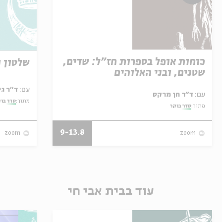
כוחות אופל בספרות חז"ל: שדים,
שלטון ו
שטנים, ובני האלוהים
עם:
ד"ר גילי זיוון
עם:
ד"ר חן מרקס
מתוך:
סדר בו
מתוך:
סדר בוקר
9-13.8
zoom
zoom
עוד בבית אבי חי