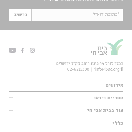
*כתובת דוא"ל
הרשמה
המלך ג'ורג' 44 פינת רחוב קק״ל, ירושלים
02-6215300
info@bac.org.il
אירועים
עיון
ספריית וידאו
אנגלית
ילדים
שיעורי בוקר
עוד בבית אבי חי
מוזיקה
מיוחדים
תערוכות
עיון
כללי
נוער
מיוחדים
מיוחדים
צרו קשר
ספרות ושירה