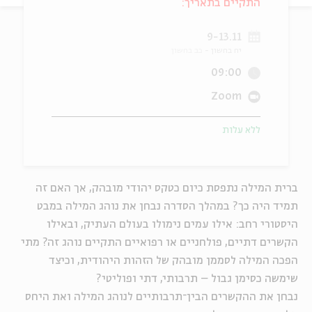
התקיים בתאריך:
ה
אנגלית
מיוחדי
9-13.11
יח בחשון
כב בחשון
09:00
Zoom
ללא עלות
ברית המילה נתפסת כיום כטקס יהודי מובהק, אך האם זה
תמיד היה כך? במהלך הסדרה נבחן את נוהג המילה במבט
היסטורי רחב: אילו עמים נימולו בעולם העתיק, ובאילו
הקשרים דתיים, פולחניים או רפואיים התקיים נוהג זה? מתי
הפכה המילה לסממן מובהק של הזהות היהודית, וכיצד
שימשה כסימן גבול – תרבותי, דתי ופוליטי?
נבחן את ההקשרים הבין־תרבותיים לנוהג המילה ואת היחס