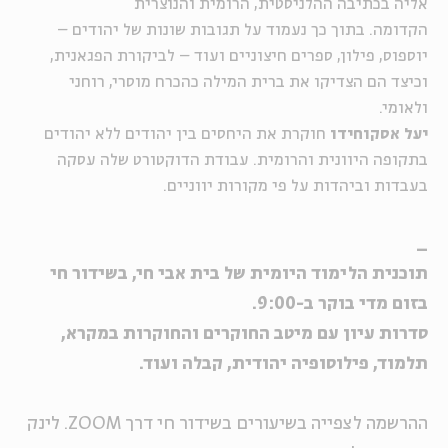
אליה בכתיבה ההלניסטית, הרומית והנוצרית
הקדומה. בתוך כך נעמוד על תגובות שונות של יהודים –
יוספוס, פילון, ספרים חיצוניים ועוד – לביקורת הפגאנית,
וכיצד הם הצדיקו את ברית המילה כהכרח מוסרי, רוחני
ולאומי.
יעל אסקוחידו
חוקרת את היחסים בין יהודים ללא יהודים
בתקופה היוונית והרומית. עבודת הדוקטורט שלה עסקה
בעבדות וביהדות על פי מקורות יווניים.
_
תוכנית הלימוד היומית של בית אבי חי, בשידור חי
בזום מדי בוקר ב-9:00.
סדרות עיון עם מיטב החוקרים והחוקרות במקרא,
תלמוד, פילוסופיה יהודית, קבלה ועוד.
ההרשמה לצפייה בשיעורים בשידור חי דרך ZOOM. לינק