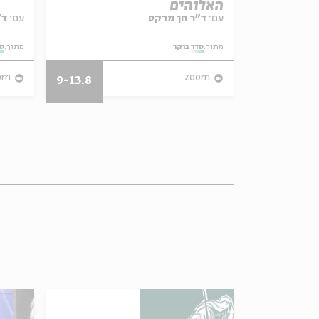
האלוהים
עם:
ד"ר חן מרקס
עם:
ד"ר גילי זיוון
מתוך:
סדר בוקר
מתוך:
סד
om
zoom
9-13.8
29.3-7.4