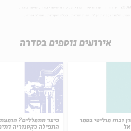
ZOOM
שידור חי
סדרות עיון
הרצאות
סדרת שיעורי בוקר
שיעור בוקר
שני
תלמוד וספרות חז"ל
הגות יהודית
קבלה וחסידות
תפילה ופיוט
אירועים נוספים בסדרה
ן וכוח פוליטי בספר
כיצד מתפללים? הופעת
אל
התפילה כקטגוריה דתית