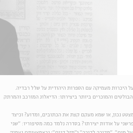
בעל היכרות מעמיקה עם הספרות היהודית על שלל רבדיה.
בולטים והמוכרים ביותר ביצירתו: הדיאלוג המורכב והמרתק
צטט נכון, או שמא מעקם קצת את הכתובים, ומדוע? וכיצד
שני על אודות יצירתו? בסדרה נלמד כמה מסיפוריו: "שני
על מום", "מדירה לדירה" ו"מזל דגים"; ובאמצעותם נעמיק