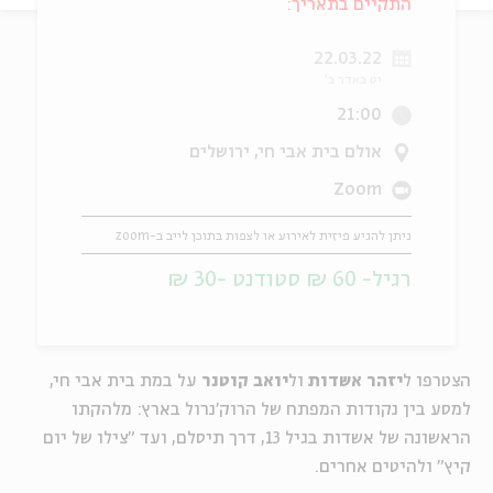
התקיים בתאריך:
ה
אנגלית
מיוחדי
22.03.22
יט באדר ב'
21:00
אולם בית אבי חי, ירושלים
Zoom
ניתן להגיע פיזית לאירוע או לצפות בתוכן לייב ב-zoom
רגיל- 60 ₪ סטודנט -30 ₪
הצטרפו ל
יזהר אשדות
ול
יואב קוטנר
על במת בית אבי חי,
למסע בין נקודות המפתח של הרוק'נרול בארץ: מלהקתו
הראשונה של אשדות בגיל 13, דרך תיסלם, ועד "צילו של יום
קיץ" ולהיטים אחרים.