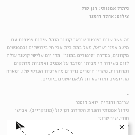
ניהול אמנותי: רנן סול
צילום: אוהד רומנו
זה עשר שנים רצופות שיואב קוטנר מנהל שיחות צפופות עם
מיטב אמני ישראל, מעל במת בית אבי חי בירושלים ובמפגשים
מקוונים, בסדרה "סיפורים במונו". מדי יום שלישי קוטנר עולה
לזום בשידור חי מביתו ומדבר על אמנים ואמניות מרתקים
ומרתקות, מקרין חומרים נדירים מהארכיון הפרטי שלו, ומארח
מוזיקאים ומוזיקאיות לג׳אם סשנים ביתיים.
-
עריכה והנחיה: יואב קוטנר
ניהול אמנותי והפקת הסדרה: רנן סול (מונוקרייב), אבישי
חורי, שיר שרוני
טכנאי השידור בזום: ניר לייסט
סגור