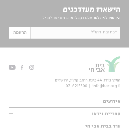
הישארו מעודכנים
הירשמו לניוזלטר שלנו וקבלו עדכונים ישר למייל
*כתובת דוא"ל
הרשמה
המלך ג'ורג' 44 פינת רחוב קק״ל, ירושלים
02-6215300
info@bac.org.il
אירועים
עיון
ספריית וידאו
אנגלית
ילדים
שיעורי בוקר
עוד בבית אבי חי
מוזיקה