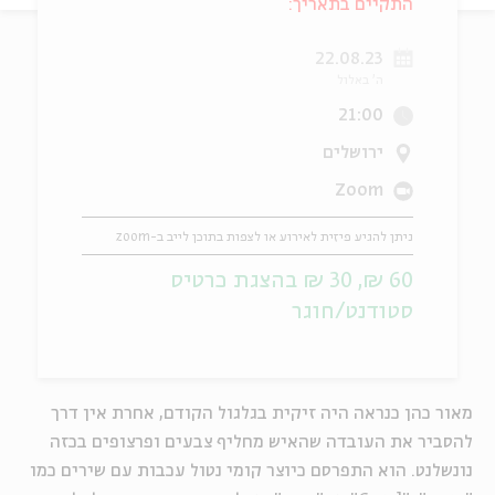
התקיים בתאריך:
ה
אנגלית
מיוחדי
22.08.23
ה' באלול
21:00
ירושלים
Zoom
ניתן להגיע פיזית לאירוע או לצפות בתוכן לייב ב-zoom
60 ₪, 30 ₪ בהצגת כרטיס
סטודנט/חוגר
מאור כהן כנראה היה זיקית בגלגול הקודם, אחרת אין דרך
להסביר את העובדה שהאיש מחליף צבעים ופרצופים בכזה
נונשלנט. הוא התפרסם כיוצר קומי נטול עכבות עם שירים כמו