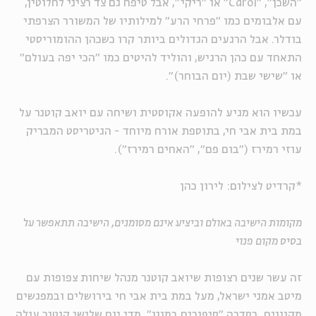
"השכן", "Carol" או "ריקי", אבל טיפח גם צד רציני לחלוטין,
עם אלבומים כמו "פרחי הרע" למילותיו של המשורר הצרפתי
בודלר. אבל הרגעים הגדולים ביותר קרו כשכהן ההומוריסטי
התאחד עם כהן הרגיש, והוליד להיטים כמו "הכי יפה בעולם"
או "שישי שבת (יום הבוחר)".
עכשיו הוא מגיע להופעה אקוסטית ושיחה עם יואב קוטנר על
במת בית אבי חי, בתוספת אורח מיוחד - הגיטריסט המבריק
עוזי רמירז ("בום פם", "האחים רמירז").
*קרדיט לצילום: לירון כהן
מקומות הישיבה באולם וביציע אינם מסומנים, הישיבה תתאפשר על
בסיס מקום פנוי
זה עשר שנים רצופות שיואב קוטנר מנהל שיחות צפופות עם
מיטב אמני ישראל, מעל במת בית אבי חי בירושלים ובמפגשים
מקוונים, בסדרה "סיפורים במונו". מדי יום שלישי קוטנר עולה