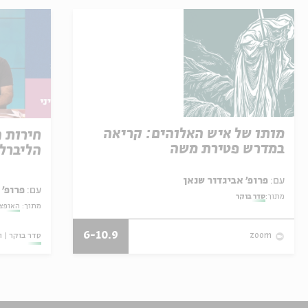
מותו של איש האלוהים: קריאה
חירות 
במדרש פטירת משה
הליברל
עם:
פרופ' אביגדור שנאן
עם:
פרופ' 
מתוך:
סדר בוקר
מתוך:
האופצי
6-10.9
סדר בוקר
ו
zoom