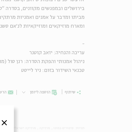
בירושלים ובמפגשים מקוונים, בסדרה "סיפ
מביתו ומדבר על אמנים ואמניות מרתקים 
ומארח מוזיקאים ומוזיקאיות לג׳אם סשני
-
עריכה והנחיה: יואב קוטנר
ניהול אמנותי והפקת הסדרה: רנן סול (מונ
טכנאי השידור בזום: ניר לייסט
שיתוף
הוספה ליומן
הרשמ
סגור
תגיות:
סיפורים במונו
מוזיקה
מוזיקה ישראלית
נוסטל