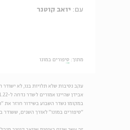
עם:
יואב קוטנר
מתוך:
סיפורים במונו
עקב נסיבות שלא תלויות בנו, לא ישודר 
אבידן שהיינו אמורים לשדר נדחה ל-8.11.22.
במקומו נשדר השבוע בשידור חוזר את "ת
"סיפורים במונו" לאורך השנים, ששודר באפריל
זה עשר שנים רצופות שיואב קוטנר מנהל 