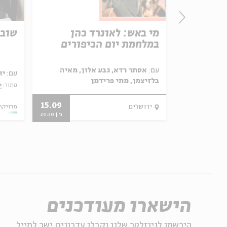
מי באש: לאונרד כהן
שוב
במלחמת יום הכיפורים
עם:
אסתר רדא, גבע אלון, מאיה
ר
עם:
יו
בלזיצמן, מתי פרידמן
מתוך:
ס
15.09
20.02.20
ירושלים
מוזיקה
ג' | 20:30
הישארו מעודכנים
הירשמו לניוזלטר שלנו וקבלו עדכונים ישר למייל