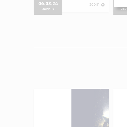
06.08.24
13.
zoom
zoom
ג' | 21:00