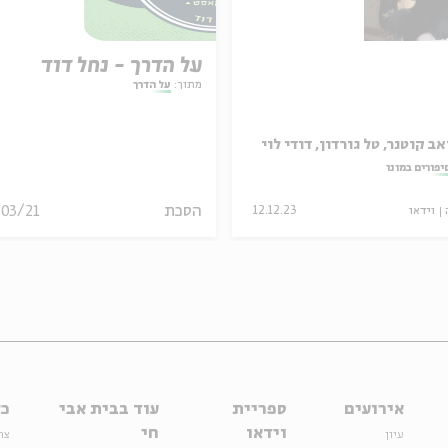
על הדרך - נחל דוד
מתוך:
על הדרך
אב קוטנר, טל גורדון, דודי לוי
יפורים במונו
הסכת
/03/21
וידאו
12.12.23
אירועים
ספריית
עוד בבית אבי
כל
וידאו
חי
עיון
צר