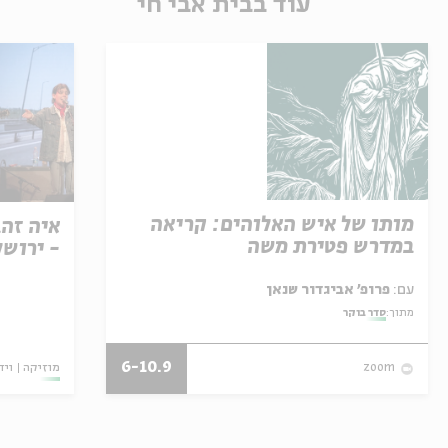
עוד בבית אבי חי
מותו של איש האלוהים: קריאה
איה זהב
במדרש פטירת משה
- ירושל
עם:
פרופ' אביגדור שנאן
מתוך:
סדר בוקר
6-10.9
מוזיקה
ויד
zoom