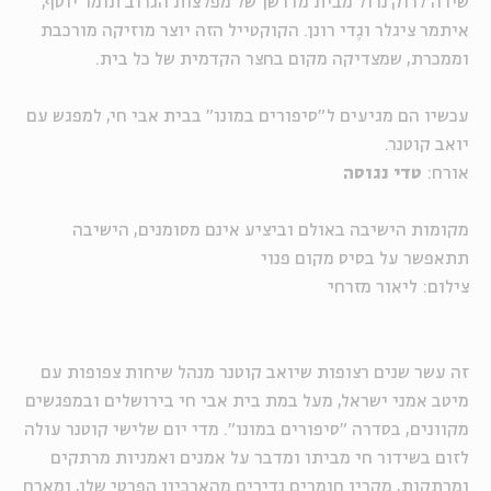
שירה לרוק'נרול מבית מדרשן של מפלצות הגרוב תומר יוסף,
איתמר ציגלר וגֶדי רונן.
הקוקטייל הזה יוצר מוזיקה מורכבת
וממכרת, שמצדיקה מקום בחצר הקדמית של כל בית.
עכשיו הם מגיעים ל"סיפורים במונו" בבית אבי חי, למפגש עם
יואב קוטנר.
אורח:
טדי נגוסה
מקומות הישיבה באולם וביציע אינם מסומנים, הישיבה
תתאפשר על בסיס מקום פנוי
צילום: ליאור מזרחי
זה עשר שנים רצופות שיואב קוטנר מנהל שיחות צפופות עם
מיטב אמני ישראל, מעל במת בית אבי חי בירושלים ובמפגשים
מקוונים, בסדרה "סיפורים במונו". מדי יום שלישי קוטנר עולה
לזום בשידור חי מביתו ומדבר על אמנים ואמניות מרתקים
ומרתקות, מקרין חומרים נדירים מהארכיון הפרטי שלו, ומארח