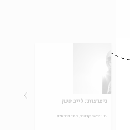
ה למותו
ניצוצות: לייב סשן
אני ואתה:
אריק איינש
עם:
יואב קוטנר, רמי פורטיס
עם:
יואב קוטנר