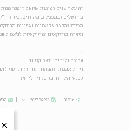
זה עשר שנים רצופות שיואב קוטנר מנהל 
בירושלים ובמפגשים מקוונים, בסדרה "סיפ
מביתו ומדבר על אמנים ואמניות מרתקים 
ומארח מוזיקאים ומוזיקאיות לג׳אם סשני
-
עריכה והנחיה: יואב קוטנר
ניהול אמנותי והפקת הסדרה: רנן סול (מונ
טכנאי השידור בזום: ניר לייסט
שיתוף
הוספה ליומן
הרשמ
סגור