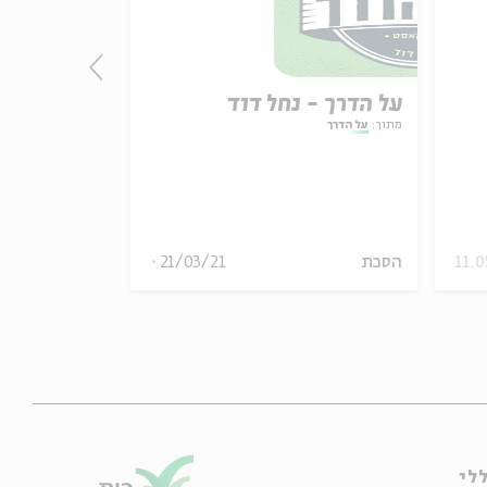
על הדרך - נחל דוד
מי באש: לא
במלחמת יו
מתוך:
על הדרך
עם:
אסתר רדא, 
בלזיצמן, מתי 
11.0
הסכת
21/03/21
יפעת
לי