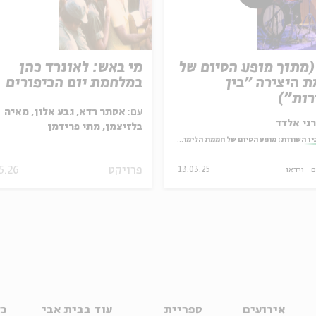
(מתוך מופע הסיום של
מי באש: לאונרד כהן
 היצירה "בין
במלחמת יום הכיפורים
ות")
עם:
אסתר רדא, גבע אלון, מאיה
ני אלדד
בלזיצמן, מתי פרידמן
ין השורות: מופע הסיום של חממת הלימוד והיצירה בעין הסערה
פרויקט
5.26
ם
וידאו
13.03.25
אירועים
ספריית
עוד בבית אבי
כל