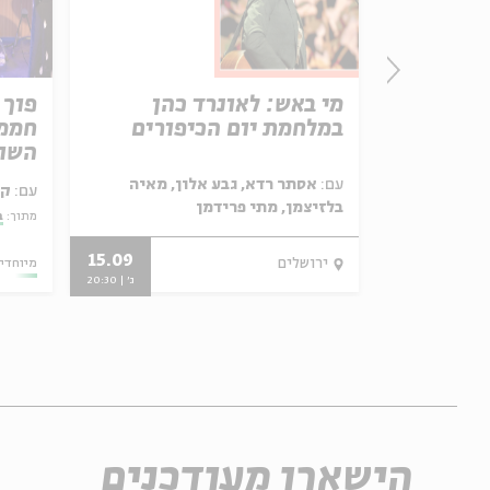
יק
מי באש: לאונרד כהן
פוך 
במלחמת יום הכיפורים
חממת
השור
עם:
אסתר רדא, גבע אלון, מאיה
עם:
קר
בלזיצמן, מתי פרידמן
מתוך:
ב
15.09
22.10.24
ירושלים
מיוחדי
ג' | 20:30
הישארו מעודכנים