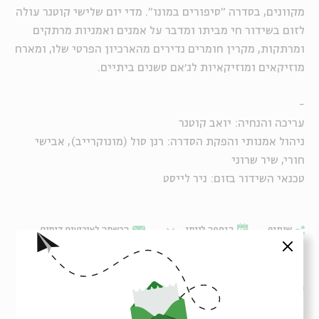
מקוונים, בסדרה "סיפורים במונו". מדי יום שלישי קוטנר עולה
לזום בשידור חי מביתו ומדבר על אמנים ואמניות מרתקים
ומרתקות, מקרין חומרים נדירים מהארכיון הפרטי שלו, ומארח
מוזיקאים ומוזיקאיות לג׳אם סשנים ביתיים.
-
עריכה והנחיה: יואב קוטנר
ניהול אמנותי והפקת הסדרה: רנן סול (מונוקרייב), אבישי
חורי, שיר שרוני
טכנאי השידור בזום: ניר לייסט
שיתוף
הוספה ליומן
הרשמה לאירועים דומים
סגור
תגיות:
מוזיקה
מוזיקה ישראלית
נוסטלגיה