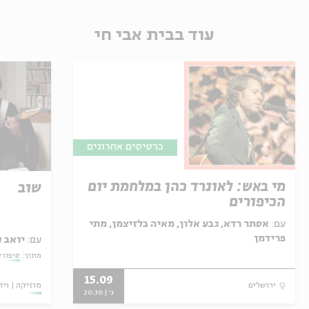
עוד בבית אבי חי
כרטיסים אחרונים
מי באש: לאונרד כהן במלחמת יום
שוב
הכיפורים
עם:
אסתר רדא, גבע אלון, מאיה בלזיצמן, מתי
פרידמן
עם:
יואב ק
מתוך:
סיפורי
15.09
מוזיקה
ויד
ירושלים
ג' | 20:30