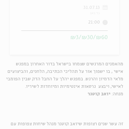
31.07.13
ה
אנגלית
מיוחדי
כד באב
21:00
₪60/₪30/₪3
מהאמנים המרגשים שצמחו בישראל בדור האחרון במפגש
אישי , בו ישפוך אור על תהליכי הכתיבה, הלחנים, והביצועים
מלאי הדמיון והרגש. במפגש יהלך על החבל הדק שבין הפומבי
לאישי, ויבצע גרסאות אינטימיות ומיוחדות לשיריו.
מנחה:
יואב קוטנר
זה עשר שנים רצופות שיואב קוטנר מנהל שיחות צפופות עם