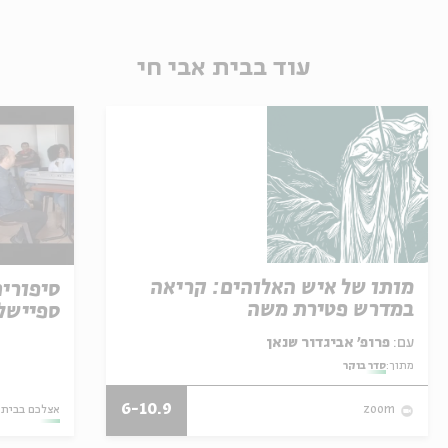
עוד בבית אבי חי
מותו של איש האלוהים: קריאה
סיפורים
במדרש פטירת משה
ספיישל 
עם:
פרופ' אביגדור שנאן
מתוך:
סדר בוקר
6-10.9
אצלכם בבית
zoom