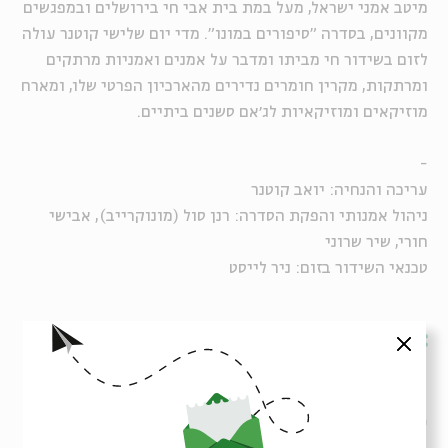
מיטב אמני ישראל, מעל במת בית אבי חי בירושלים ובמפגשים
מקוונים, בסדרה "סיפורים במונו". מדי יום שלישי קוטנר עולה
לזום בשידור חי מביתו ומדבר על אמנים ואמניות מרתקים
ומרתקות, מקרין חומרים נדירים מהארכיון הפרטי שלו, ומארח
מוזיקאים ומוזיקאיות לג׳אם סשנים ביתיים.
-
עריכה והנחיה: יואב קוטנר
ניהול אמנותי והפקת הסדרה: רנן סול (מונוקרייב), אבישי
חורי, שיר שרוני
טכנאי השידור בזום: ניר לייסט
שיתוף
הוספה ליומן
הרשמה לאירועים דומים
סגור
תגיות:
יואב קוטנר
מוסיקה
אביתר בנאי