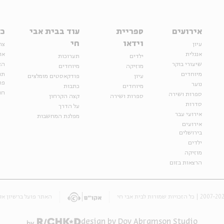
אירועים
ספריית
עוד בבית אבי
כל
וידאו
חי
עיון
צר
אנגלית
או
ילדים
תערוכות
שיעורי בוקר
הצ
מוזיקה
מיוחדים
מיוחדים
תנ
עיון
פודקאסטים מומלצים
פר
נוער
מיוחדים
כתבות
חנ
ספרות ושירה
ספרות ושירה
קצה הקרחון
סדרות
על הדרך
אירועי עבר
מפלגת המחשבות
אירועים
בירושלים
ילדים
מוזיקה
הרצאות בזום
האתר פועל ברשיון אק
design by Dov Abramson Studio