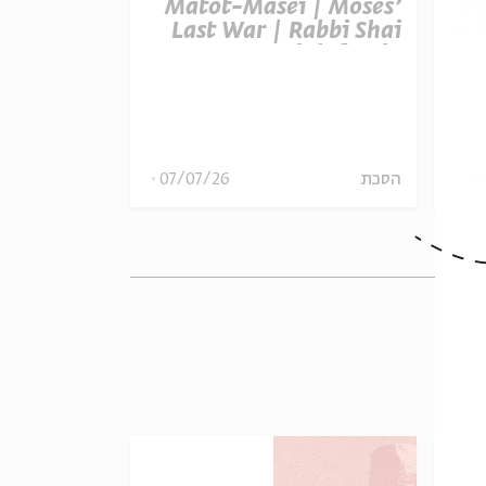
t Balak |
Matot-Masei | Moses’
P
otential |
Last War | Rabbi Shai
– T
inkelstein
Finkelstein
R
הסכת
07/07/26
הסכת
07