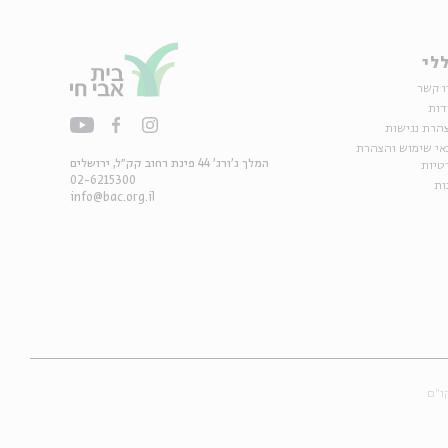
לי
ו קשר
דות
הרת נגישות
אי שימוש והצהרת
המלך ג'ורג' 44 פינת רחוב קק״ל, ירושלים
טיות
02-6215300
ות
info@bac.org.il
ו״ם