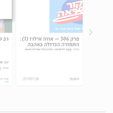
פרשת עקב
פרק 506 – אווה אילוז (1):
רב ס
התמורה הגדולה באהבה
ל באריזה קטנה
מתוך:
מקור להשראה: רעיון גדול באריזה קטנה
עם:
פר
מתוך:
?
27/07/26
הסכת
30/07/26
סדר בו