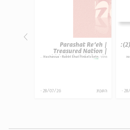
t Re’eh |
Parashat Re’eh |
פרק 507 – אווה אילוז (2):
ature vs.
Treasured Nation |
ctation |
Rabbi Shai Finkelstein
i Finkelstein
מתוך:
Parashat Hashavua - Rabbi Shai Finkelstein
מתוך:
נה
inkelstein
הסכת
28/07/26
הסכת
28