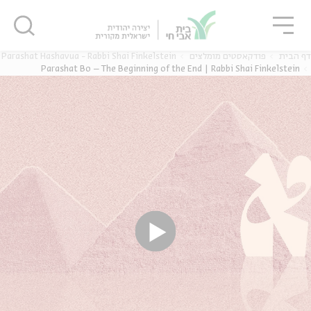
גור
סגור
סגור
Parashat Hashavua - Rabbi Shai Finkelstein
פודקאסטים מומלצים
דף הבית
Parashat Bo – The Beginning of the End | Rabbi Shai Finkelstein
ה
אנגלית
נוער
ה
אנגלית
מיוחדי