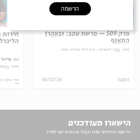
הרשמה
פרק 509 – פרשת עקב: וּבְאַהֲרֹן
חירות 
הִתְאַנַּף
הליברל
מתוך:
מקור להשראה: רעיון גדול באריזה קטנה
עם:
פרופ' 
מתוך:
האופצי
30/07/26
הסכת
סדר בוקר
ו
הישארו מעודכנים
הירשמו לניוזלטר שלנו וקבלו עדכונים ישר למייל