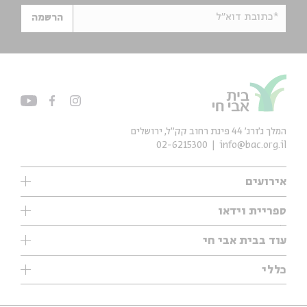
*כתובת דוא"ל
הרשמה
המלך ג'ורג' 44 פינת רחוב קק״ל, ירושלים
02-6215300
info@bac.org.il
אירועים
עיון
ספריית וידאו
אנגלית
ילדים
שיעורי בוקר
עוד בבית אבי חי
מוזיקה
מיוחדים
תערוכות
עיון
כללי
נוער
מיוחדים
מיוחדים
צרו קשר
ספרות ושירה
פודקאסטים מומלצים
ספרות ושירה
אודות
סדרות