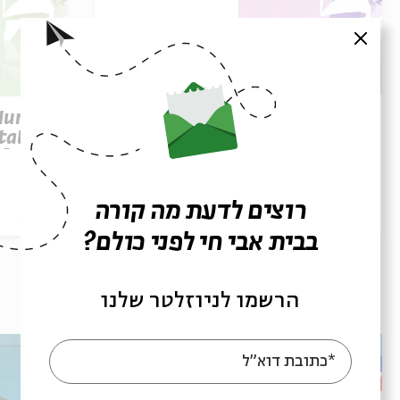
סגור
Parashat Re’eh – To See
 Human
Beyond | Rabbi Shai
tation
Finkelstein
elstein
רוצים לדעת מה קורה
הסכת
28/07/26
הסכת
בבית אבי חי לפני כולם?
עוד בבית אבי חי
הרשמו לניוזלטר שלנו
*כתובת דוא"ל