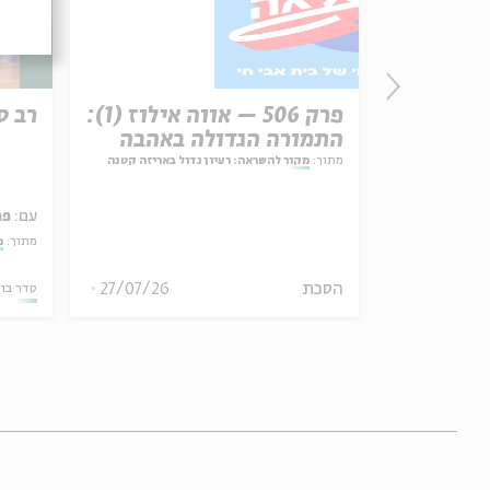
פרשת עקב
פרק 506 – אווה אילוז (1):
רב ס
התמורה הגדולה באהבה
ל באריזה קטנה
מתוך:
מקור להשראה: רעיון גדול באריזה קטנה
עם:
פר
מתוך:
?
27/07/26
הסכת
30/07/26
סדר בו