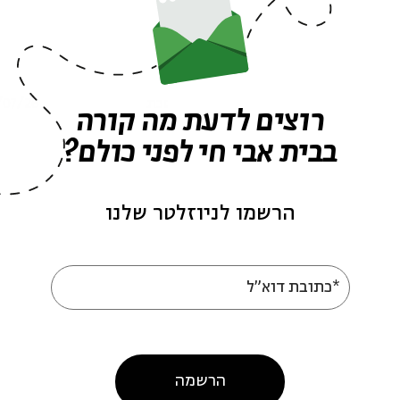
abbi Shai Finkelstein
Independency | R
Shai Finkels
/07/26
הסכת
07/07/26
רוצים לדעת מה קורה
בבית אבי חי לפני כולם?
הרשמו לניוזלטר שלנו
עוד בבית אבי חי
*כתובת דוא"ל
הרשמה