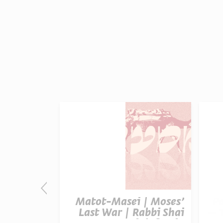
t Balak |
Matot-Masei | Moses’
P
otential |
Last War | Rabbi Shai
– T