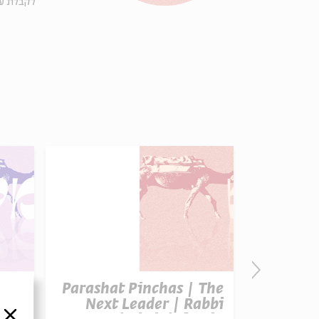
לקבלת ע-
asei
Parashat Pinchas | The
Para
y to
Next Leader | Rabbi
סגור