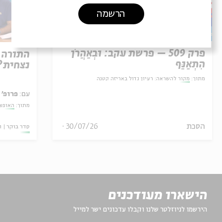
הרשמה
פרק 509 – פרשת עקב: וּבְאַהֲרֹן
התורה 
הִתְאַנַּף
נצחית?
מתוך:
מקור להשראה: רעיון גדול באריזה קטנה
עם:
פרופ' 
מתוך:
האופצי
30/07/26
הסכת
סדר בוקר
ו
הישארו מעודכנים
הירשמו לניוזלטר שלנו וקבלו עדכונים ישר למייל