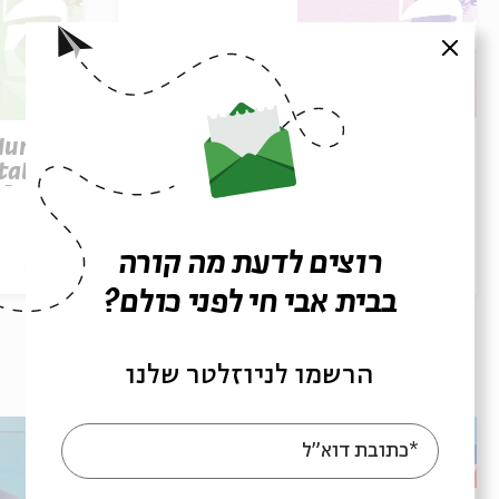
סגור
Parashat Re’eh – To See
 Human
Beyond | Rabbi Shai
tation
Finkelstein
elstein
רוצים לדעת מה קורה
הסכת
28/07/26
הסכת
בבית אבי חי לפני כולם?
עוד בבית אבי חי
הרשמו לניוזלטר שלנו
*כתובת דוא"ל