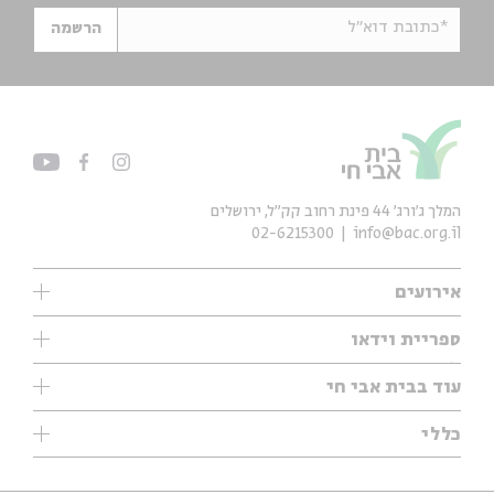
*כתובת דוא"ל
הרשמה
המלך ג'ורג' 44 פינת רחוב קק״ל, ירושלים
02-6215300
info@bac.org.il
אירועים
עיון
ספריית וידאו
אנגלית
ילדים
שיעורי בוקר
עוד בבית אבי חי
מוזיקה
מיוחדים
תערוכות
עיון
כללי
נוער
מיוחדים
מיוחדים
צרו קשר
ספרות ושירה
פודקאסטים מומלצים
ספרות ושירה
אודות
סדרות