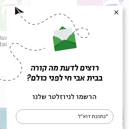
סגור
Parashat Re’eh – To See
 Human
Beyond | Rabbi Shai
tation
Finkelstein
elstein
רוצים לדעת מה קורה
הסכת
28/07/26
הסכת
בבית אבי חי לפני כולם?
עוד בבית אבי חי
הרשמו לניוזלטר שלנו
*כתובת דוא"ל