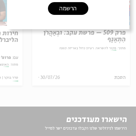
הרשמה
פרק 509 – פרשת עקב: וּבְאַהֲרֹן
חירות 
הִתְאַנַּף
הליברל
מתוך:
מקור להשראה: רעיון גדול באריזה קטנה
עם:
פרופ' 
מתוך:
האופצי
30/07/26
הסכת
סדר בוקר
ו
הישארו מעודכנים
הירשמו לניוזלטר שלנו וקבלו עדכונים ישר למייל