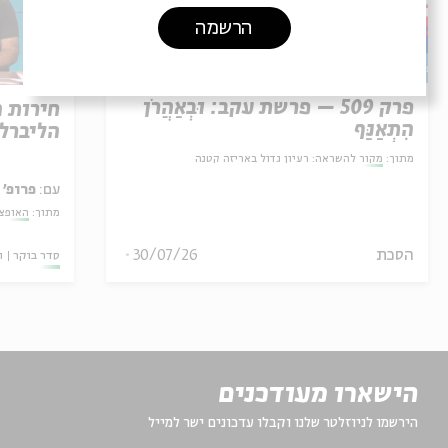
הרשמה
פרק 509 – פרשת עקב: וּבְאַהֲרֹן
חירות 
הִתְאַנַּף
הליברל
מתוך:
מקור להשראה: רעיון גדול באריזה קטנה
עם:
פרופ' 
מתוך:
האופצי
30/07/26
הסכת
סדר בוקר
ו
הישארו מעודכנים
הירשמו לניוזלטר שלנו וקבלו עדכונים ישר למייל