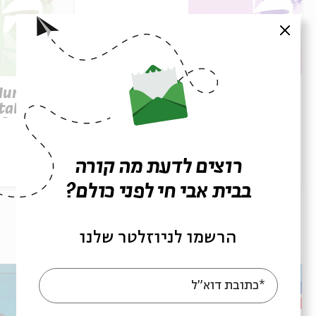
סגור
Parashat Re’eh – To See
 Human
Beyond | Rabbi Shai
tation
Finkelstein
elstein
רוצים לדעת מה קורה
הסכת
28/07/26
הסכת
בבית אבי חי לפני כולם?
עוד בבית אבי חי
הרשמו לניוזלטר שלנו
*כתובת דוא"ל