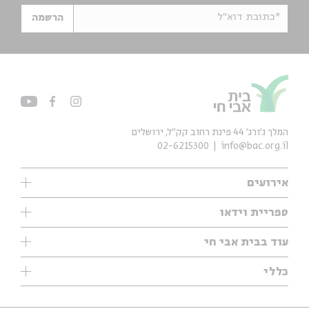
*כתובת דוא"ל
הרשמה
המלך ג'ורג' 44 פינת רחוב קק״ל, ירושלים
02-6215300
info@bac.org.il
אירועים
עיון
ספריית וידאו
אנגלית
ילדים
שיעורי בוקר
עוד בבית אבי חי
מוזיקה
מיוחדים
תערוכות
עיון
כללי
נוער
מיוחדים
מיוחדים
צרו קשר
ספרות ושירה
פודקאסטים מומלצים
ספרות ושירה
אודות
סדרות