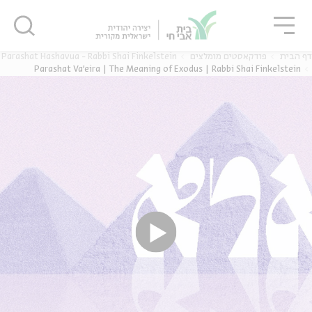
גור
סגור
סגור
Parashat Hashavua - Rabbi Shai Finkelstein
פודקאסטים מומלצים
דף הבית
Parashat Va’eira | The Meaning of Exodus | Rabbi Shai Finkelstein
ה
אנגלית
נוער
ה
אנגלית
מיוחדי