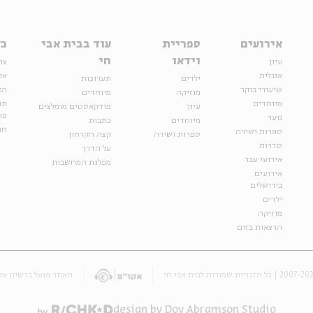
אירועים
ספריית
עוד בבית אבי
כל
וידאו
חי
עיון
צר
אנגלית
או
ילדים
תערוכות
שיעורי בוקר
הצ
מוזיקה
מיוחדים
מיוחדים
תנ
עיון
פודקאסטים מומלצים
פר
נוער
מיוחדים
כתבות
חנ
ספרות ושירה
ספרות ושירה
קצה הקרחון
סדרות
על הדרך
אירועי עבר
מפלגת המחשבות
אירועים
בירושלים
ילדים
מוזיקה
הרצאות בזום
האתר פועל ברשיון אק
design by Dov Abramson Studio