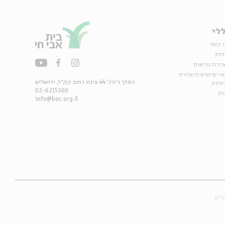
לי
ו קשר
דות
הרת נגישות
אי שימוש והצהרת
המלך ג'ורג' 44 פינת רחוב קק״ל, ירושלים
טיות
02-6215300
ות
info@bac.org.il
ו״ם