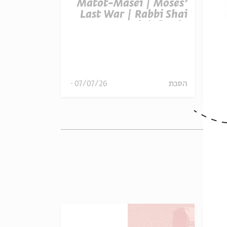
t Balak |
Matot-Masei | Moses’
P
otential |
Last War | Rabbi Shai
– T
inkelstein
Finkelstein
R
הסכת
07/07/26
הסכת
07