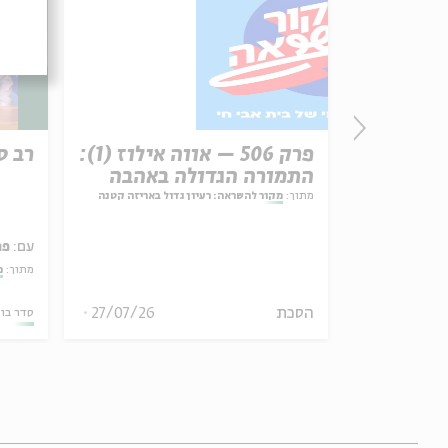
פרשת עקב
פרק 506 – אווה אילוז (1):
רב ס
התמורה הגדולה באהבה
ל באריזה קטנה
מתוך:
מקור להשראה: רעיון גדול באריזה קטנה
עם:
פר
מתוך:
?
27/07/26
הסכת
30/07/26
סדר בו