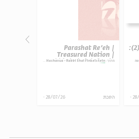
t Re’eh |
Parashat Re’eh |
פרק 507 – אווה אילוז (2):
ature vs.
Treasured Nation |
ctation |
Rabbi Shai Finkelstein
i Finkelstein
מתוך:
Parashat Hashavua - Rabbi Shai Finkelstein
מתוך:
נה
inkelstein
הסכת
28/07/26
הסכת
28