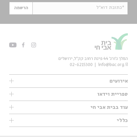
*כתובת דוא"ל
הרשמה
המלך ג'ורג' 44 פינת רחוב קק״ל, ירושלים
02-6215300
info@bac.org.il
אירועים
עיון
ספריית וידאו
אנגלית
ילדים
שיעורי בוקר
עוד בבית אבי חי
מוזיקה
מיוחדים
תערוכות
עיון
כללי
נוער
מיוחדים
מיוחדים
צרו קשר
ספרות ושירה
פודקאסטים מומלצים
ספרות ושירה
אודות
סדרות