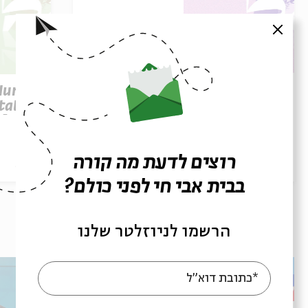
סגור
Parashat Re’eh – To See
 Human
Beyond | Rabbi Shai
tation
Finkelstein
elstein
רוצים לדעת מה קורה
הסכת
28/07/26
הסכת
בבית אבי חי לפני כולם?
עוד בבית אבי חי
הרשמו לניוזלטר שלנו
*כתובת דוא"ל