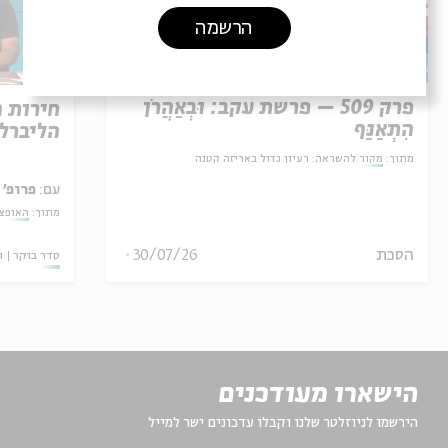
הרשמה
פרק 509 – פרשת עקב: וּבְאַהֲרֹן
חירות 
הִתְאַנַּף
הליברל
מתוך:
מקור להשראה: רעיון גדול באריזה קטנה
עם:
פרופ' 
מתוך:
האופצי
30/07/26
הסכת
סדר בוקר
ו
הישארו מעודכנים
הירשמו לניוזלטר שלנו וקבלו עדכונים ישר למייל