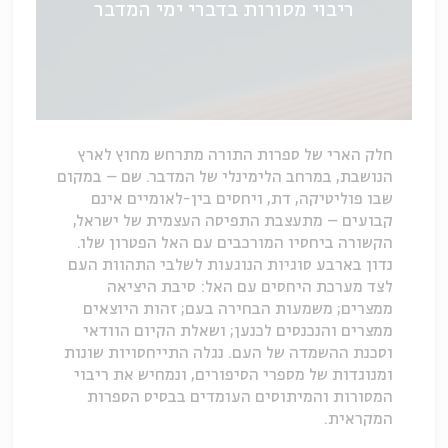
ריבוי מסורות בדברי ימי המדבר
חלק הארי של ספרות התורה מתרחש מחוץ לארץ
הנושבת, במרחב הלימינלי של המדבר. שם – במקום
שבו פוליטיקה, דת, ויחסים בין-לאומיים אינם
קבועים – מתעצבת התפיסה העצמית של ישראל,
הקשורה ביחסיו המורכבים עם האל הפטרון שלו.
נדון בארבע סוגיות הנוגעות לשלבי התהוות העם
לצד מערכת היחסים עם האל: סיבת היציאה
ממצרים; משמעות הבחירה בעם; זהות היוצאים
ממצרים והנכנסים לכנען; ושאלת הקיום הוודאי
וסכנת ההשמדה של העם. נגלה התייחסויות שונות
ומנוגדות של מספרי הסיפורים, ונמחיש את ריבוי
המסורות והמיתוסים העומדים בבסיס הספרות
המקראית.