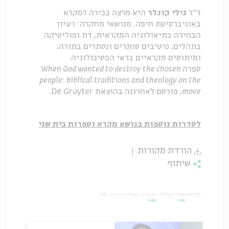
ד"ר
גילי קוגלר
היא מרצה בכירה למקרא
באוניברסיטת חיפה. מנושאי מחקרה: רעיון
הבחירה בתיאולוגיה המקראית; דת ופוליטיקה
בתהלים; נרטיבים סותרים ונסתרים בתורה;
ומיתוסים מקראיים בראי הפסיכולוגיה.
ספרה
When God wanted to destroy the chosen
people: biblical traditions and theology on the
move
, פורסם לאחרונה בהוצאת
De Gruyter
.
לסדרות נוספות בנושא מקרא וספרות בית שני
הורדת מקורות
שיתוף
תגיות:
גילי קוגלר
מקרא וספרות בית שני