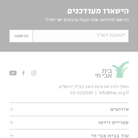
הישארו מעודכנים
הירשמו לניוזלטר שלנו וקבלו עדכונים ישר למייל
*כתובת דוא"ל
הרשמה
המלך ג'ורג' 44 פינת רחוב קק״ל, ירושלים
02-6215300
info@bac.org.il
אירועים
עיון
ספריית וידאו
אנגלית
ילדים
שיעורי בוקר
עוד בבית אבי חי