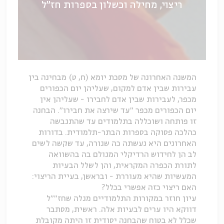
ריצוי, מחילה וכשלון בספרות חז"ל
המשנה האחרונה של מסכת יומא (ח, ט) מבחינה בין
עבירות שבין אדם למקום, שעליהן יום הכפורים
מכפר, לעבירות שבין אדם לחבירו - שעליהן אין
יום הכפורים מכפר "עד שירצה את חבירו". הבחנה
זו פותחה ושוכללה בתלמודים עד שהתגבשה
כהלכה פסוקה בספרות הבתר-תלמודית. בדורות
האחרונים היא נעשתה כה שגורה, עד שקשה לשים
לב הן לחידוש הרדיקלי המגולם בה בהשוואה
לתורת הכפרה המקראית, והן לשלל הבעיות
המעשיות שהיא מעוררת - ובראשן, בעיית הריצוי:
האם ריצוי כזה אפשרי בכלל?
עיון חוזר במקורות התלמודיים מגלה שחז""ל
דווקא היו ערים לבעיות אלה. ראשית, מסתבר
שכלל לא בטוח שהבחנה יסודית זו היתה מקובלת