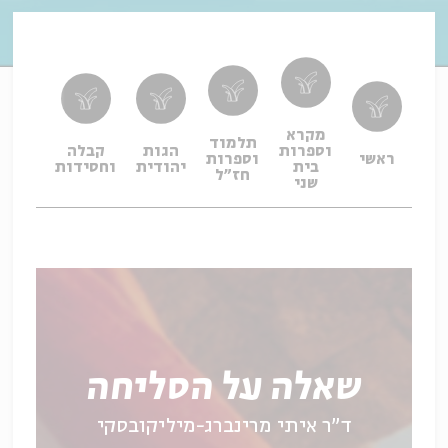
מקרא
תלמוד
וספרות
הגות
קבלה
תפיל
ראשי
וספרות
בית
יהודית
וחסידות
ופיו
חז"ל
שני
שאלה על הסליחה
ד"ר איתי מרינברג-מיליקובסקי