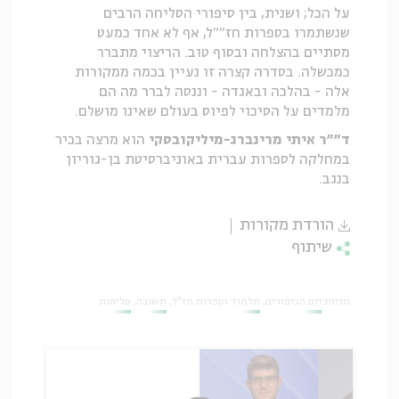
על הכל; ושנית, בין סיפורי הסליחה הרבים
שנשתמרו בספרות חז""ל, אף לא אחד כמעט
מסתיים בהצלחה ובסוף טוב. הריצוי מתברר
כמכשלה. בסדרה קצרה זו נעיין בכמה ממקורות
אלה - בהלכה ובאגדה - וננסה לברר מה הם
מלמדים על הסיכוי לפיוס בעולם שאינו מושלם.
ד""ר איתי מרינברג-מיליקובסקי
הוא מרצה בכיר
במחלקה לספרות עברית באוניברסיטת בן-גוריון
בנגב.
הורדת מקורות
שיתוף
תגיות:
יום הכיפורים
תלמוד וספרות חז"ל
תשובה
סליחות