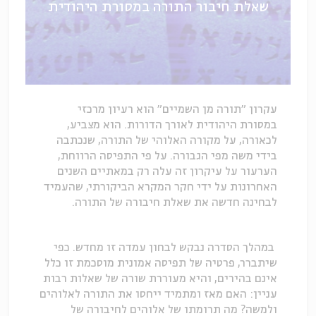
שאלת חיבור התורה במסורת היהודית
עקרון "תורה מן השמיים" הוא רעיון מרכזי
במסורת היהודית לאורך הדורות. הוא מצביע,
לכאורה, על מקורה האלוהי של התורה, שנכתבה
בידי משה מפי הגבורה. על פי התפיסה הרווחת,
הערעור על עיקרון זה עלה רק במאתיים השנים
האחרונות על ידי חקר המקרא הביקורתי, שהעמיד
לבחינה חדשה את שאלת חיבורה של התורה.
במהלך הסדרה נבקש לבחון עמדה זו מחדש. כפי
שיתברר, פרטיה של תפיסה אמונית מוסכמת זו כלל
אינם בהירים, והיא מעוררת שורה של שאלות רבות
עניין: האם מאז ומתמיד ייחסו את התורה לאלוהים
ולמשה? מה תרומתו של אלוהים לחיבורה של