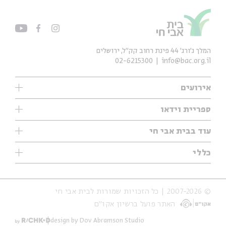
המלך ג'ורג' 44 פינת רחוב קק״ל, ירושלים
02-6215300
info@bac.org.il
אירועים
עיון
ספריית וידאו
אנגלית
ילדים
שיעורי בוקר
עוד בבית אבי חי
מוזיקה
מיוחדים
תערוכות
עיון
כללי
נוער
מיוחדים
מיוחדים
צרו קשר
ספרות ושירה
פודקאסטים מומלצים
ספרות ושירה
אודות
סדרות
כתבות
© 2007-2026 | כל הזכויות שמורות לבית אבי חי
הצהרת נגישות
אירועי עבר
קצה הקרחון
האתר פועל ברשיון אקו״ם
תנאי שימוש והצהרת פרטיות
אירועים בירושלים
על הדרך
חנות
ילדים
design by Dov Abramson Studio
מפלגת המחשבות