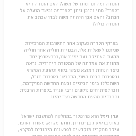
התורה ומה תרומתו של משה? האם התורה היא
"ספר"? מתי והיכן ניתן "ספר" זה וכיצד הועלה על
הכתב? והאם אכן היה זה משה לבדו שכתב את
התורה כולה?
בפרקי הסדרה נעקוב אחר התשובות המרכזיות
שניתנו לשאלות אלו, הבנויות חוליה אחר חוליה
מהעת העתיקה ועד ימינו אנו, ובהצטרפן יחד
מהוות את עמדתה של המסורת היהודית. נראה
כיצד הנחות המוצא נוצקו בסוף תקופת המקרא
ובספרות הבית השני, התגבשו בספרות חז"ל,
השתכללו בימי הביניים ובעת החדשה המוקדמת,
וזכו לפיתוחים נוספים ורבי עניין בספרות הרבנית
והחרדית מהעת החדשה ועד ימינו.
ערן ויזל
הוא פרופסור במחלקה למחשבת ישראל
באוניברסיטת בן-גוריון, חוקר מקרא, משורר וסופר.
עיקר מחקריו מוקדשים לפרשנות היהודית למקרא,