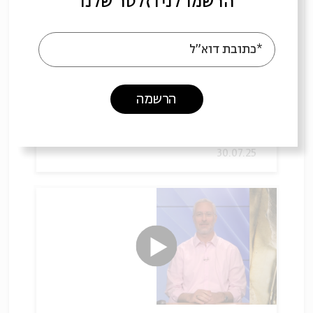
הרשמו לניוזלטר שלנו
*כתובת דוא"ל
האיסלאם בתרגום
הרשמה
עם:
ד"ר ליאור גוטליב
30.07.25