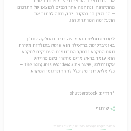
את התרגומים הארמיים לצד ספרות נוספת
מהתקופה, ונתחקה אחר רמזים למוצאו של התרגום
– הן בזמן הן במקום. יחד, ננסה לפתור את
התעלומה המרתקת הזו.
ליאור גוטליבּ
הוא מרצה בכיר במחלקה לתנ"ך
באוניברסיטת בר־אילן. הוא עוסק בתולדות מסירת
נוסח המקרא ובחקר התרגומים העתיקים למקרא.
הוא עומד בראש מיזם מחקרי בשם פרויקט
אקוויוולנט, שיצר את The Targums WordMap –
כלי אלקטרוני משוכלל לחקר תרגומי המקרא.
*קרדיט: shutterstock
שיתוף
תגיות:
מקרא וספרות בית שני
ליאור גוטליב