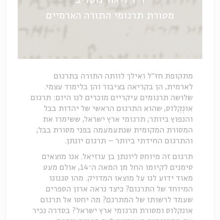
ד"ר ליאור גוטליב
מסורת תרגומי התורה הארמיים
מתקופת חז"ל ואילך לוותה התורה בתרגום
לארמית, הן בקריאה בציבור והן בלימוד עצמי.
שלושה תרגומים עיקריים מוכרים לנו היום: תרגום
אוּנְקְלוֹס, שהוא התרגום הראשי של יהדות בבל
והנפוץ ביותר; תרגומי ארץ ישראל, ששימרו את
המסורת המקומית שנתעמעמה בפני מסורת בבל;
והתרגום החידתי ביותר – תרגום יונתן.
תרגום זה מיוחס ליונתן בן עוזיאל. אנו מוצאים
סימנים לקיומו החל מן המאה ה־14, אולם מעט
מאוד ידוע לנו על מוצאו המדויק. מהו סגנונו
המיוחד של התרגום? כיצד נראה ארון הספרים
שעמד לרשותו של המתרגם? מה יחסו אל תרגום
אונקלוס ומסורת תרגומי ארץ ישראל? בסדרה נכיר