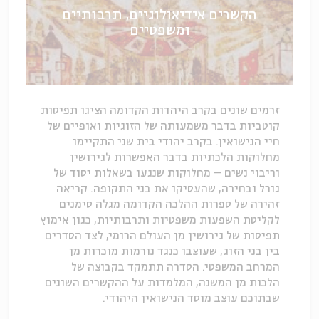
הקשרים אידיאולוגיים, תרבותיים
ומשפטיים
זרמים שונים בקרב היהדות הקדומה הציגו תפיסות
קוטביות בדבר משמעותה של הזוגיות ואופיים של
חיי הנישואין. בקרב יהודי בית שני התקיימו
מחלוקות הלכתיות בדבר האפשרות לגירושין
וריבוי נשים – מחלוקות שנגעו בשאלות יסוד של
גורל ובחירה, שהעסיקו את בני התקופה. קריאה
זהירה של ספרות ההלכה הקדומה מגלה סימנים
לקליטת השפעות משפטיות ותרבותיות, כגון אימוץ
תפיסות של גירושין מן העולם הרומי, לצד הסדרים
בין בני הזוג, שעוצבו כנגד נורמות מוכרות מן
המרחב המשפטי. הסדרה תתמקד בקבוצה של
הלכות מן המשנה, המלמדות על ההקשרים השונים
שבתוכם עוצב מוסד הנישואין היהודי.