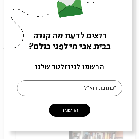
19.05.21
רוצים לדעת מה קורה
בבית אבי חי לפני כולם?
הרשמו לניוזלטר שלנו
בין התורה לחוק הרומי
*כתובת דוא"ל
עם:
יאיר פורסטנברג
20.05.21
הרשמה