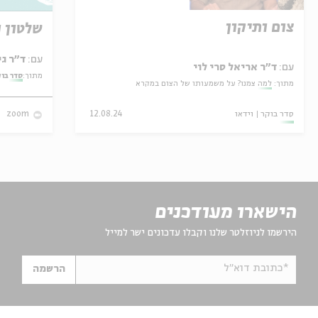
צום ותיקון
שלטון ו
עם:
ד"ר גילי זיוון
עם:
ד"ר אריאל סרי לוי
מתוך:
סדר בו
מתוך:
למה צמנו? על משמעותו של הצום במקרא
סדר בוקר
וידאו
12.08.24
zoom
הישארו מעודכנים
הירשמו לניוזלטר שלנו וקבלו עדכונים ישר למייל
*כתובת דוא"ל
הרשמה