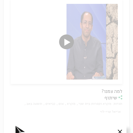
למה צמנו?
שיתוף
תגיות:
מקרא וספרות בית שני
מקרא
צום
נביאים
תשעה באב
אריאל סרי-לוי
סגור