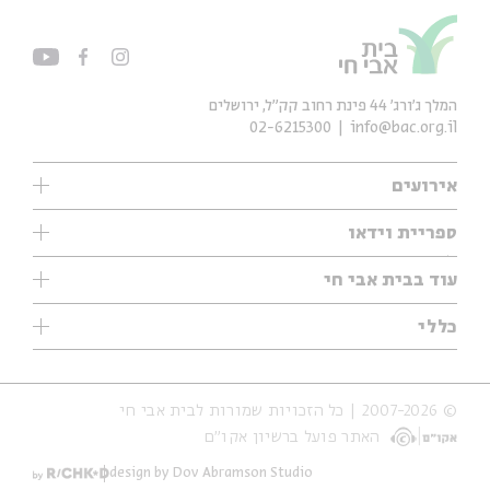
המלך ג'ורג' 44 פינת רחוב קק״ל, ירושלים
02-6215300
info@bac.org.il
אירועים
עיון
ספריית וידאו
אנגלית
ילדים
שיעורי בוקר
עוד בבית אבי חי
מוזיקה
מיוחדים
תערוכות
עיון
כללי
נוער
מיוחדים
מיוחדים
צרו קשר
ספרות ושירה
פודקאסטים מומלצים
ספרות ושירה
אודות
סדרות
כתבות
© 2007-2026 | כל הזכויות שמורות לבית אבי חי
הצהרת נגישות
אירועי עבר
קצה הקרחון
האתר פועל ברשיון אקו״ם
תנאי שימוש והצהרת פרטיות
אירועים בירושלים
על הדרך
חנות
ילדים
design by Dov Abramson Studio
מפלגת המחשבות