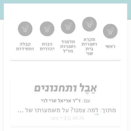
מקרא
תלמוד
וספרות
הגות
קבלה
תפיל
ראשי
וספרות
בית
יהודית
וחסידות
ופיו
חז"ל
שני
אֵבֶל ותחנונים
עם:
ד"ר אריאל סרי לוי
מתוך:
למה צמנו? על משמעותו של הצום במקרא
11.08.24
ז' באב