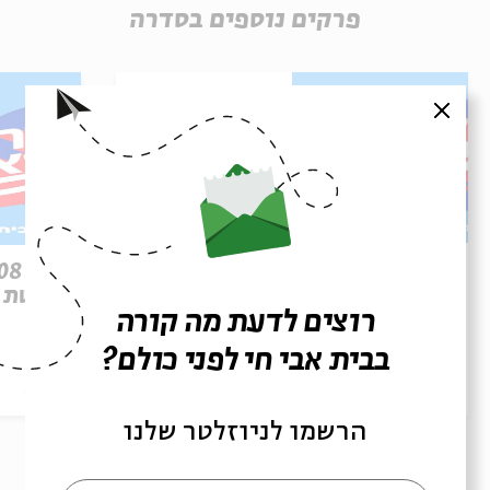
פרקים נוספים בסדרה
סגור
פרק 509 – פרשת עקב: וּבְאַהֲרֹן
הִתְאַנַּף
לוהטת
רוצים לדעת מה קורה
בבית אבי חי לפני כולם?
הסכת
30/07/26
הסכת
הרשמו לניוזלטר שלנו