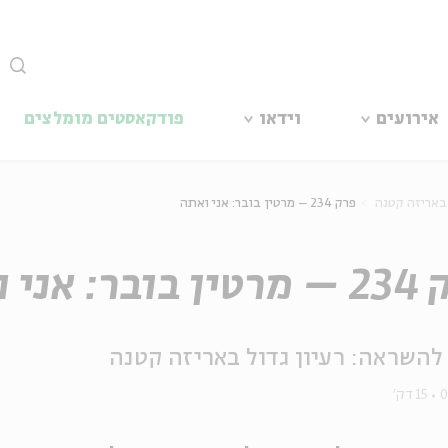
סגור
אירועים
וידאו
פודקאסטים מומלצים
 באריזה קטנה
פרק 234 – מרטין בובר: אני ואתה
ר: אני ואתה
להשראה: רעיון גדול באריזה קטנה
0
15 דק'