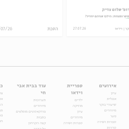
ופ' שלום צדיק
וסר ומצוות: הילכו שניהם יחדיו?
הסכת
/07/26
קר
וידאו
27.07.26
אירועים
ספריית
עוד בבית אבי
כל
וידאו
חי
עיון
צר
אנגלית
או
ילדים
תערוכות
שיעורי בוקר
הצ
מוזיקה
מיוחדים
מיוחדים
תנ
עיון
פודקאסטים מומלצים
פר
נוער
מיוחדים
כתבות
חנ
ספרות ושירה
ספרות ושירה
קצה הקרחון
סדרות