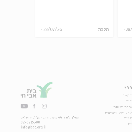
inkelstein
28
הסכת
28/07/26
הסכת
לי
ו קשר
דות
הרת נגישות
אי שימוש והצהרת
המלך ג'ורג' 44 פינת רחוב קק״ל, ירושלים
טיות
02-6215300
ות
info@bac.org.il