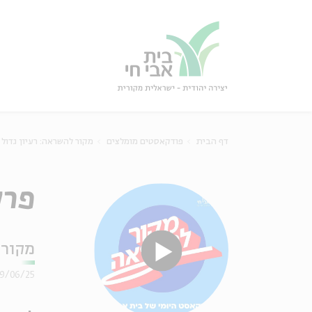
גור
סגור
דף הבית
פודקאסטים מומלצים
מקור להשראה: רעיון גדול
פרק 234 – מרטין בוב
מקור 
9/06/25