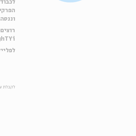
לכבוד 
הפרקים
וננסה
רוצים 
ghTYi
לפליי
לקבלת עד