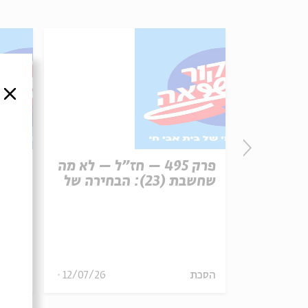
סגור
פרק 496 – עונש מוות (1):
פרק 495 – חז"ל – לא מה
רפון
שחשבת (23): הבחירה של
עיר 
משה הלינגר
13/07/26
הסכת
12/07/26
הסכת