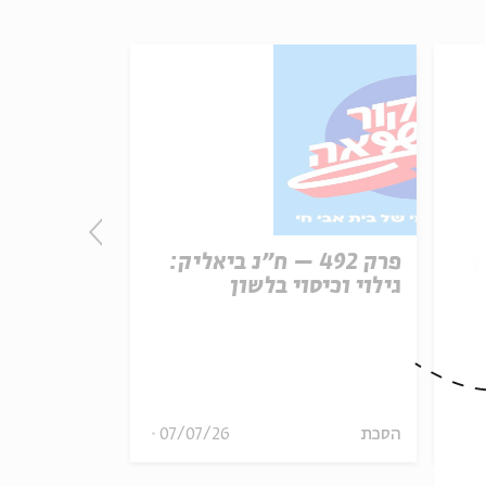
ן
פרק 492 – ח״נ ביאליק:
פרק
גילוי וכיסוי בלשון
הכרזת העצ
ארצות הבר
08
הסכת
07/07/26
הסכת