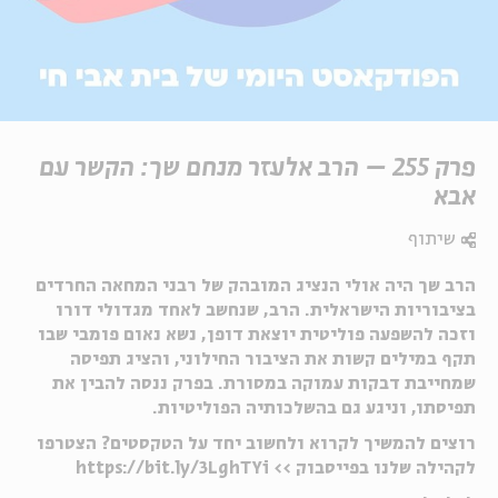
פרק 255 – הרב אלעזר מנחם שך: הקשר עם
אבא
שיתוף
הרב שך היה אולי הנציג המובהק של רבני המחאה החרדים
בציבוריות הישראלית. הרב, שנחשב לאחד מגדולי דורו
וזכה להשפעה פוליטית יוצאת דופן, נשא נאום פומבי שבו
תקף במילים קשות את הציבור החילוני, והציג תפיסה
שמחייבת דבקות עמוקה במסורת. בפרק ננסה להבין את
תפיסתו, וניגע גם בהשלכותיה הפוליטיות.
רוצים להמשיך לקרוא ולחשוב יחד על הטקסטים? הצטרפו
לקהילה שלנו בפייסבוק >> https://bit.ly/3LghTYi