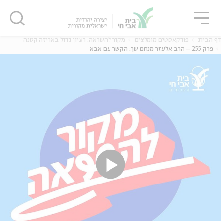
גור
סגור
סגור
דף הבית
פודקאסטים מומלצים
מקור להשראה: רעיון גדול באריזה קטנה
פרק 255 – הרב אלעזר מנחם שך: הקשר עם אבא
ה
אנגלית
נוער
ה
אנגלית
מיוחדי