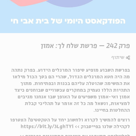
פרק 242 – פרשת שלח לך: אמון
שיתוף
בפרשת השבוע מופיע סיפור המרגלים הידוע. בפרק נתהה
מה היה חטא המרגלים הגדול, שהרי הם בסך הכול מילאו
את המשימה שהוטלה עליהם בכנות ובפתיחות. מתוך
התהיות הללו נעמיק במחקרים עכשוויים שבוחנים כיצד
אמון ואי-אמון משפיעים על האופן שבו אנחנו מגיבים
למציאות, ונשאל מה כל זה אומר על תהליכי קבלת
ההחלטות בחיינו.
רוצים להמשיך לקרוא ולחשוב יחד על הטקסטים? הצטרפו
לקהילה שלנו בפייסבוק >> https://bit.ly/3LghTYi