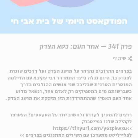
פרק 341 – אחד העם: כסא הצדק
שיתוף
בפרקים הקרובים נהרהר על מושג הצדק ועל דרכים שונות
לפגוש בו. היום נגלה כיצד התמודד רבי עקיבא עם הדילמה
המוסרית הטרגית שבליבה שני אנשים ההולכים בדרך
כשברשותם מים המספיקים רק לאדם אחד, ונשאל מדוע
אחד העם האמין שההתמודדות הזו מזקקת את מושג הצדק.
רוצים להמשיך לקרוא ולחשוב יחד על הטקסטים? הצטרפו
לקהילה שלנו בפייסבוק
>>https://tinyurl.com/y6zpkwxu
לפלייליסט מתעדכן עם השירים המתנגנים בפרקים >>