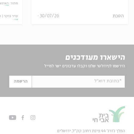
מתוך:
האופצי
הסכת
30/07/26
סדר בוקר
ו
הישארו מעודכנים
הירשמו לניוזלטר שלנו וקבלו עדכונים ישר למייל
*כתובת דוא"ל
הרשמה
המלך ג'ורג' 44 פינת רחוב קק״ל, ירושלים