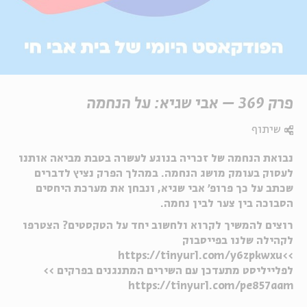
פרק 369 – אבי שגיא: על הנחמה
שיתוף
נבואת הנחמה של זכריה בנוגע לעשרה בטבת מביאה אותנו
לעסוק בעומק מושג הנחמה. במהלך הפרק נציץ לדברים
שכתב על כך פרופ' אבי שגיא, ונבחן את מערכת היחסים
הסבוכה בין צער לבין נחמה.
רוצים להמשיך לקרוא ולחשוב יחד על הטקסטים? הצטרפו
לקהילה שלנו בפייסבוק
>>https://tinyurl.com/y6zpkwxu
לפלייליסט מתעדכן עם השירים המתנגנים בפרקים >>
https://tinyurl.com/pe857aam