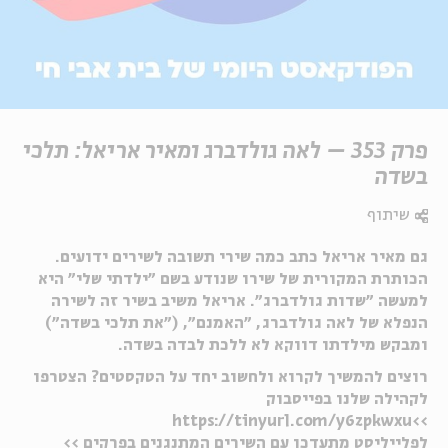
פרק 353 – לאה גולדברג ומאיר אריאל: תלכי
בשדה
שיתוף
גם מאיר אריאל כתב כמה שירי תשובה לשירים ידועים.
הכותרת המקורית של שירו שנודע בשם "ילדתי שלי" היא
למעשה "שדות גולדברג". אריאל משיב בשיר זה לשירה
הנפלא של לאה גולדברג, "האמנם", ("את תלכי בשדה")
ומבקש מילדתו דווקא לא ללכת לבדה בשדה.
רוצים להמשיך לקרוא ולחשוב יחד על הטקסטים? הצטרפו
לקהילה שלנו בפייסבוק
>>https://tinyurl.com/y6zpkwxu
לפלייליסט מתעדכן עם השירים המתנגנים בפרקים >>