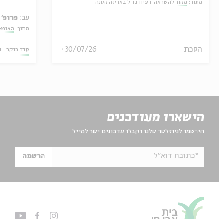
מתוך:
מקור להשראה: רעיון גדול באריזה קטנה
עם:
פרופ' 
מתוך:
האופצי
הסכת
30/07/26
סדר בוקר
ו
הישארו מעודכנים
הירשמו לניוזלטר שלנו וקבלו עדכונים ישר למייל
*כתובת דוא"ל
הרשמה