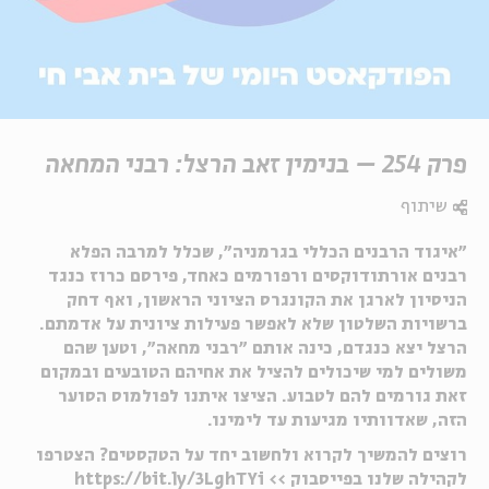
פרק 254 – בנימין זאב הרצל: רבני המחאה
שיתוף
"איגוד הרבנים הכללי בגרמניה", שכלל למרבה הפלא
רבנים אורתודוקסים ורפורמים כאחד, פירסם כרוז כנגד
הניסיון לארגן את הקונגרס הציוני הראשון, ואף דחק
ברשויות השלטון שלא לאפשר פעילות ציונית על אדמתם.
הרצל יצא כנגדם, כינה אותם "רבני מחאה", וטען שהם
משולים למי שיכולים להציל את אחיהם הטובעים ובמקום
זאת גורמים להם לטבוע. הציצו איתנו לפולמוס הסוער
הזה, שאדוותיו מגיעות עד לימינו.
רוצים להמשיך לקרוא ולחשוב יחד על הטקסטים? הצטרפו
לקהילה שלנו בפייסבוק >> https://bit.ly/3LghTYi