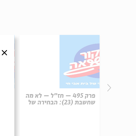
סגור
פרק 496 – עונש מוות (1):
פרק 495 – חז"ל – לא מה
רפון
שחשבת (23): הבחירה של
עיר 
משה הלינגר