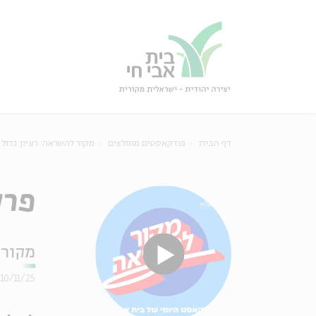
גור
סגור
דף הבית
פודקאסטים מומלצים
מקור להשראה: רעיון גדול
פרק 332 – סרן קירקגור:
מקור 
10/11/25