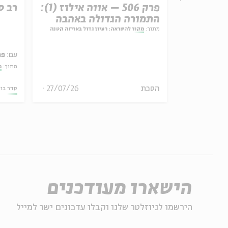
רשת עקב:
פרק 506 – אווה אילוז (1):
רב ס
התמורה הגדולה באהבה
ל באריזה קטנה
מתוך:
מקור להשראה: רעיון גדול באריזה קטנה
עם:
פר
מתוך:
מ
30/07/26
הסכת
27/07/26
סדר בו
הישארו מעודכנים
הירשמו לניוזלטר שלנו וקבלו עדכונים ישר למייל