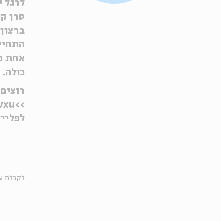
סרן קי
ברצון 
התחייב
אחת כל
כולה.
רוצים 
>>https://tinyurl.com/y6zpkwxu
לפליי
לקבלת עד