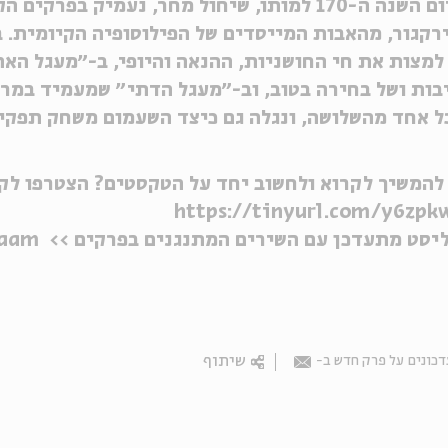
לרגל יום השנה ה-170 למותו, שיחול מחר, נעמי
רקגור, מהאבות המייסדים של הפילוסופיה הקיומית. 
למצות את חי החושניות, ההנאה והיופי, ב-״מעגל האת
ות ושל בחירה בטוב, וב-״מעגל הדתי״ שמעמיד במרכז
 אחד מהשלושה, ונגלה גם כיצד השעמום משחק תפקיד
להמשיך לקרוא ולחשוב יחד על הטקסטים? הצטרפו לקה
ליסט מתעדכן עם השירים המתנגנים בפרקים >>
7aam
שיתוף
כונים על פרק חדש ב-
Email