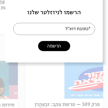
פרק 509 – פרשת עקב: וּבְאַהֲרֹן
הִתְאַנַּף
לוהטת
הרשמו לניוזלטר שלנו
הסכת
30/07/26
הסכת
*כתובת דוא"ל
הרשמה
עוד בבית אבי חי
פרק 509 – פרשת עקב: וּבְאַהֲרֹן
חירות 