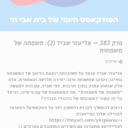
פרק 383 – אליעזר שביד (2): משפחה של
משפחות
שיתוף
אליעזר שביד עומד על חשיבותה יוצאת הדופן של המשפחה
בחיינו, וטוען שמשפחה אינה יחידה תלושה ועצמאית, אלא
חלק שנטוע עמוק בתוך תרבות. לפי שביד, עַם הוא למעשה
"משפחה של משפחות". מה המשמעות של עַם בימינו, וכיצד
כל זה קשור למצוקתו של היהודי הבודד?
רוצים להמשיך לקרוא ולחשוב יחד על הטקסטים? הצטרפו
לקהילה שלנו בפייסבוק
>>https://tinyurl.com/y6zpkwxu
לפלייליסט מתעדכן עם השירים המתנגנים בפרקים >>