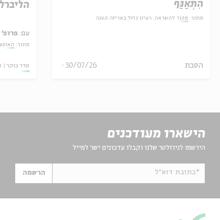
הִתְאַנַּף
הליברל
מתוך:
מקור להשראה: רעיון גדול באריזה קטנה
עם:
פרופ' 
מתוך:
האופצי
הסכת
30/07/26
סדר בוקר
ו
הישארו מעודכנים
הירשמו לניוזלטר שלנו וקבלו עדכונים ישר למייל
*כתובת דוא"ל
הרשמה