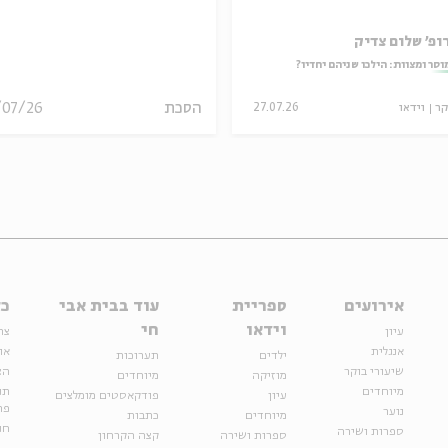
ופ' שלום צדיק
וסר ומצוות: הילכו שניהם יחדיו?
הסכת
/07/26
קר
וידאו
27.07.26
אירועים
ספריית
עוד בבית אבי
כל
וידאו
חי
עיון
צר
אנגלית
או
ילדים
תערוכות
שיעורי בוקר
הצ
מוזיקה
מיוחדים
מיוחדים
תנ
עיון
פודקאסטים מומלצים
פר
נוער
מיוחדים
כתבות
חנ
ספרות ושירה
ספרות ושירה
קצה הקרחון