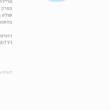
פרידרי
בפרק 
שולט ב
בהסכת,
רוצים 
ghTYi
לקבלת עד