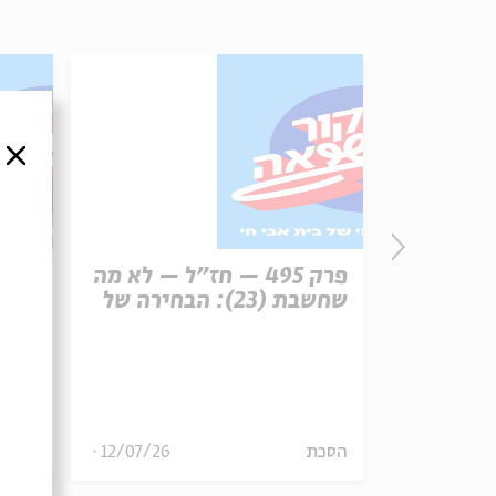
סגור
פרק 496 – עונש מוות (1):
פרק 495 – חז"ל – לא מה
רפון
שחשבת (23): הבחירה של
עיר 
משה הלינגר
13/07/26
הסכת
12/07/26
הסכת