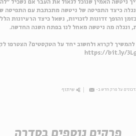
ך ניטשה האמין שנוכל לגאול את העבר אם נשכיל ״להפוך
נגלה כיצד התפיסה של ניטשה מתכתבת עם התפיסה של
זמן והופך זדונות לזכויות, נשאל כיצד הרעיונות הל
 ונגלה מה ניטשה מאחל לנו בפתח השנה החדשה.
להמשיך לקרוא ולחשוב יחד על הטקסטים? הצטרפו לקה
https://bit.ly/3L
שיתוף
כונים על פרק חדש ב-
Email
פרקים נוספים בסדרה