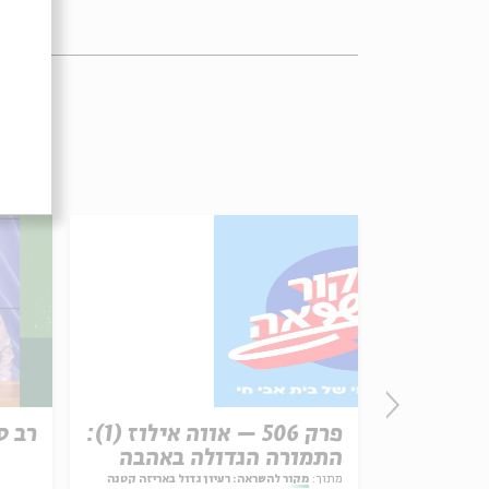
רשת עקב:
פרק 506 – אווה אילוז (1):
רב ס
התמורה הגדולה באהבה
ל באריזה קטנה
מתוך:
מקור להשראה: רעיון גדול באריזה קטנה