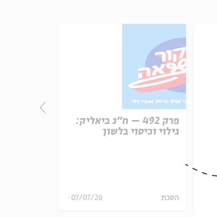
ן
פרק 492 – ח״נ ביאליק:
פרק
גילוי וכיסוי בלשון
הכרזת העצ
ארצות הבר
08
הסכת
07/07/26
הסכת