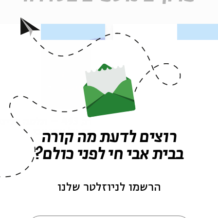
פרק 494 – פרשת מסעי:
פרק 493 – תלמה אליגו
מקלט
רוז: אל ארץ צבי
רוצים לדעת מה קורה
בבית אבי חי לפני כולם?
הרשמו לניוזלטר שלנו
09/07/26
הסכת
/07/26