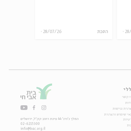
inkelstein
28
הסכת
28/07/26
הסכת
לי
ו קשר
דות
הרת נגישות
אי שימוש והצהרת
המלך ג'ורג' 44 פינת רחוב קק״ל, ירושלים
טיות
02-6215300
ות
info@bac.org.il