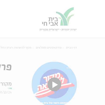
גור
סגור
דף הבית
פודקאסטים מומלצים
מקור להשראה: רעיון גדול
פרק 83 – ניטשה
מקור 
09/10/24